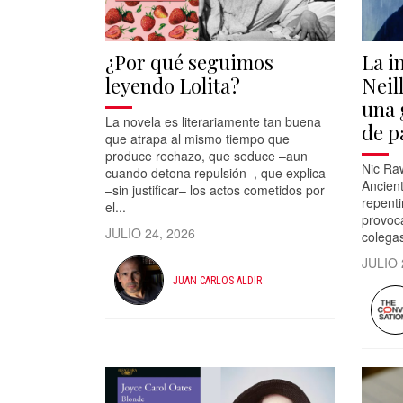
¿Por qué seguimos
La i
leyendo Lolita?
Neill
una 
La novela es literariamente tan buena
de p
que atrapa al mismo tiempo que
produce rechazo, que seduce –aun
Nic Ra
cuando detona repulsión–, que explica
Ancient
–sin justificar– los actos cometidos por
repenti
el...
provoc
JULIO 24, 2026
colegas
JULIO 
JUAN CARLOS ALDIR