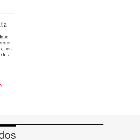
ita
sigue
porque,
os, nos
e los
R
odos