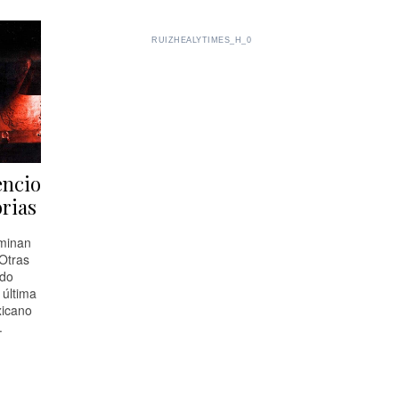
RUIZHEALYTIMES_H_0
lencio
orias
rminan
 Otras
ndo
 última
xicano
.