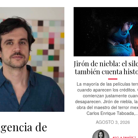
Jirón de niebla: el si
también cuenta hist
La mayoría de las películas te
cuando aparecen los créditos.
comienzan justamente cua
desaparecen. Jirón de niebla, la
obra del maestro del terror me
Carlos Enrique Taboada,..
AGOSTO 3, 2026
agencia de