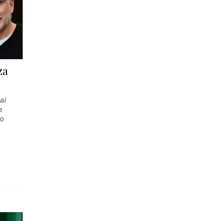
za
sí
e
mo