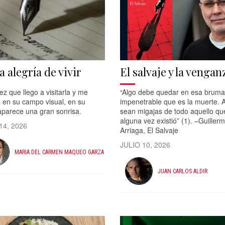
a alegría de vivir
El salvaje y la vengan
z que llego a visitarla y me
“Algo debe quedar en esa bruma
 en su campo visual, en su
impenetrable que es la muerte. A
aparece una gran sonrisa.
sean migajas de todo aquello qu
alguna vez existió” (1). –Guiller
14, 2026
Arriaga, El Salvaje
JULIO 10, 2026
MARIA DEL CARMEN MAQUEO GARZA
JUAN CARLOS ALDIR