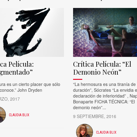
ca Película:
Crítica Película: “El
agmentado”
Demonio Neón”
cura es un cierto placer que sólo
“La hermosura es una tiranía de 
 conoce.” John Dryden
duración”, Sócrates “La envidia 
declaración de inferioridad” , Na
RZO, 2017
Bonaparte FICHA TÉCNICA: “El
demonio neón”...
CLAUDIA BLIX
9 SEPTIEMBRE, 2016
CLAUDIA BLIX