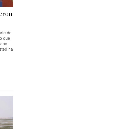
ieron
rte de
go que
eane
sted ha