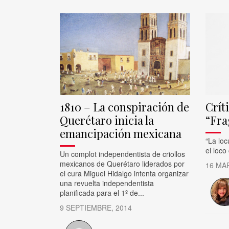
1810 – La conspiración de
Críti
Querétaro inicia la
“Fr
emancipación mexicana
​“La lo
el loco
Un complot independentista de criollos
mexicanos de Querétaro liderados por
16 MA
el cura Miguel Hidalgo intenta organizar
una revuelta independentista
planificada para el 1º de...
9 SEPTIEMBRE, 2014