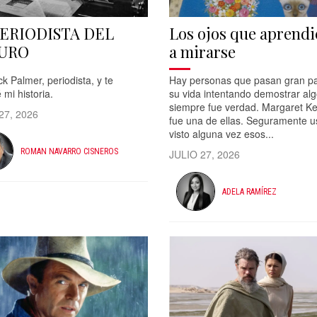
PERIODISTA DEL
Los ojos que aprend
URO
a mirarse
k Palmer, periodista, y te
Hay personas que pasan gran pa
 mi historia.
su vida intentando demostrar al
siempre fue verdad. Margaret K
27, 2026
fue una de ellas. Seguramente u
visto alguna vez esos...
ROMAN NAVARRO CISNEROS
JULIO 27, 2026
ADELA RAMÍREZ