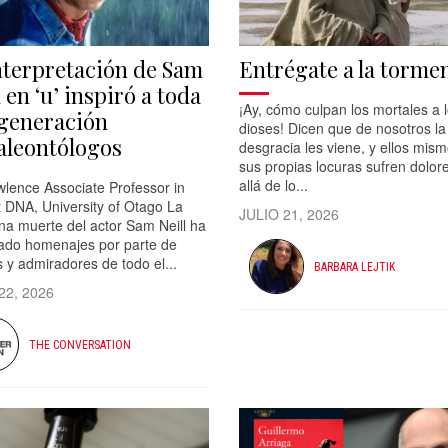
nterpretación de Sam
Entrégate a la torme
 en ‘u’ inspiró a toda
¡Ay, cómo culpan los mortales a 
generación
dioses! Dicen que de nosotros la
aleontólogos
desgracia les viene, y ellos mis
sus propias locuras sufren dolo
allá de lo...
wlence Associate Professor in
 DNA, University of Otago La
JULIO 21, 2026
na muerte del actor Sam Neill ha
ado homenajes por parte de
 y admiradores de todo el...
BARBARA LEJTIK
22, 2026
THE CONVERSATION