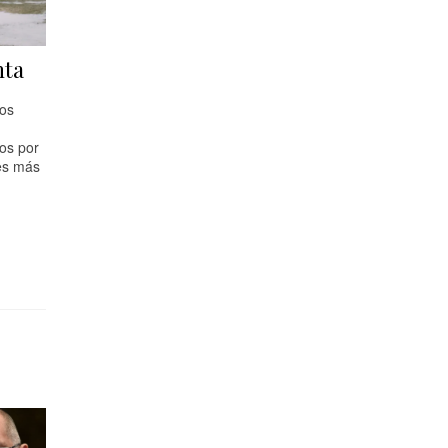
nta
los
mos por
res más