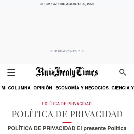
03 : 52 : 33 HRS
AGOSTO 09, 2026
RUIZHEALYTIMES_T_0
MI COLUMNA
OPINIÓN
ECONOMÍA Y NEGOCIOS
CIENCIA 
DIALOGO NOCTURNO
ECONOMISTA
EL UNIVERSAL
EDUARDO RUIZ HEALY EN FORMULA
PUEBLA
REFORMA
CRITERIO DE HI
POLÍTICA DE PRIVACIDAD
POLÍTICA DE PRIVACIDAD
POLÍTICA DE PRIVACIDAD El presente Política