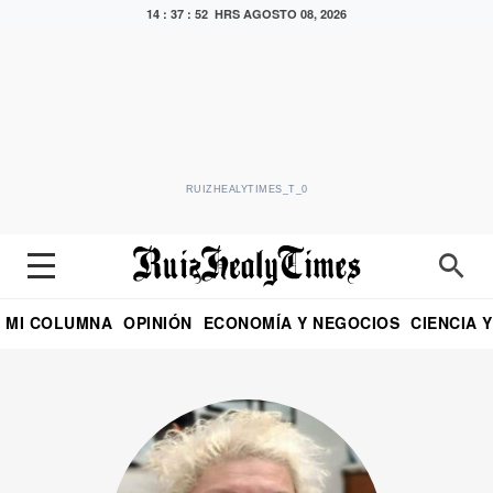
14 : 37 : 54 HRS
AGOSTO 08, 2026
RUIZHEALYTIMES_T_0
MI COLUMNA
OPINIÓN
ECONOMÍA Y NEGOCIOS
CIENCIA 
DIALOGO NOCTURNO
ECONOMISTA
EL UNIVERSAL
EDUARDO RUIZ HEALY EN FORMULA
PUEBLA
REFORMA
CRITERIO DE HI