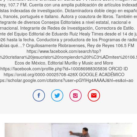
rey, 107.7 FM. Cuenta con una amplia publicación de artículos indexa
istas indexadas de investigación. Dictaminadora doble ciego en españo
s, francés, portugués e italiano. Autora y coautora de libros. También e
ntegrante de diversos Consejos Editoriales a nivel estatal, nacional e
ernacional. Integrante de Redes de Investigación, Correctora de Estilo.
nte del Equipo Editorial de Eduardo Ruiz Healy Times desde el 14 de ju
26 hasta la fecha. Conductora y productora de los Programas de radio
abías qué…? Orgullosamente Riobravenses, Rey de Reyes 106.5 FM
https://www.facebook.com/search/top?
o%20cristiana%20jesucristo%20rompiendo%20l%C3%ADmites%20106.
Ecos de México, Editorial Murillo y Music and More
https://facebook.com/profile.php?id=100086988305836 ORCID ID
https://orcid.org/0000-00025708-428X GOOGLE ACADÉMICO
tps://scholar.google.com/citations?user=pGYIHg4AAAAJ&hl=es&oi=ao