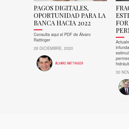
PAGOS DIGITALES,
FRA
OPORTUNIDAD PARA LA
EST
BANCA HACIA 2022
FOR
PER
Consulta aqui el PDF de Álvaro
Rattinger
Actual
infunda
28 DICIEMBRE, 2020
estimu
permeab
hidrául
ÁLVARO RATTINGER
30 NO