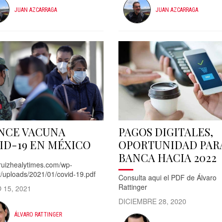
JUAN AZCARRAGA
JUAN AZCARRAGA
NCE VACUNA
PAGOS DIGITALES,
ID-19 EN MÉXICO
OPORTUNIDAD PAR
BANCA HACIA 2022
/ruizhealytimes.com/wp-
t/uploads/2021/01/covid-19.pdf
Consulta aqui el PDF de Álvaro
Rattinger
 15, 2021
DICIEMBRE 28, 2020
ÁLVARO RATTINGER