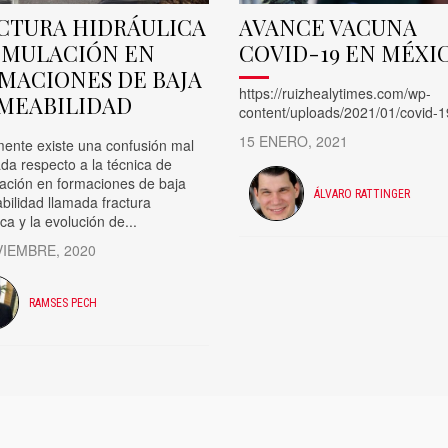
CTURA HIDRÁULICA
AVANCE VACUNA
IMULACIÓN EN
COVID-19 EN MÉXI
MACIONES DE BAJA
https://ruizhealytimes.com/wp-
MEABILIDAD
content/uploads/2021/01/covid-
15 ENERO, 2021
mente existe una confusión mal
da respecto a la técnica de
lación en formaciones de baja
ÁLVARO RATTINGER
ilidad llamada fractura
ica y la evolución de...
VIEMBRE, 2020
RAMSES PECH