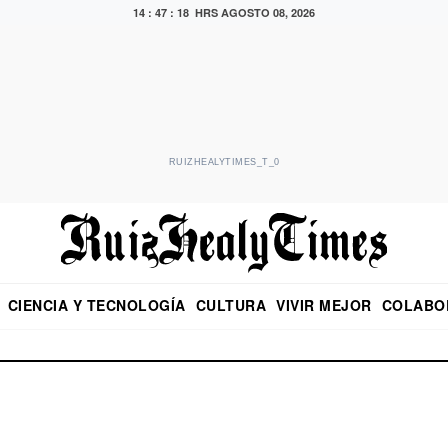
14 : 47 : 19 HRS
AGOSTO 08, 2026
RUIZHEALYTIMES_T_0
CIENCIA Y TECNOLOGÍA
CULTURA
VIVIR MEJOR
COLABO
NO
CRITERIO DE HIDALGO
EDUARDO RUIZ HEALY EN FORMULA
DIARIO DE CHIAPAS
PUEBLA
OPINIÓN
IMAGEN DE Z
EN EL ES