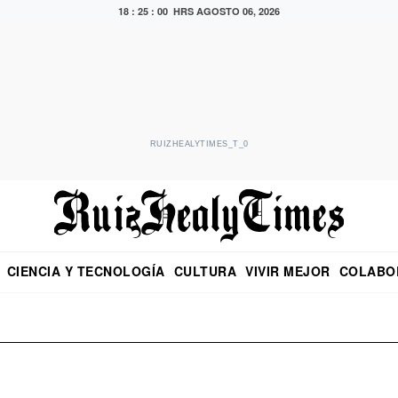
18 : 25 : 00 HRS
AGOSTO 06, 2026
RUIZHEALYTIMES_T_0
CIENCIA Y TECNOLOGÍA
CULTURA
VIVIR MEJOR
COLABO
NO
CRITERIO DE HIDALGO
EDUARDO RUIZ HEALY EN FORMULA
DIARIO DE CHIAPAS
PUEBLA
OPINIÓN
IMAGEN DE Z
EN EL ES