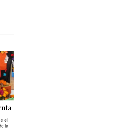
enta
e el
e la