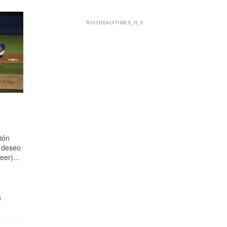
RUIZHEALYTIMES_H_0
ción
 deseo
eer)...
O