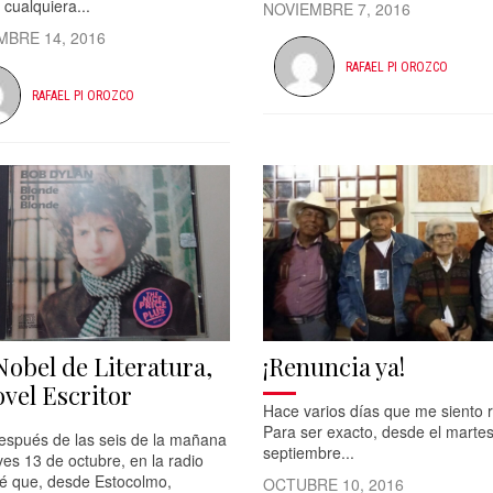
 cualquiera...
NOVIEMBRE 7, 2016
MBRE 14, 2016
RAFAEL PI OROZCO
RAFAEL PI OROZCO
Nobel de Literatura,
¡Renuncia ya!
ovel Escritor
Hace varios días que me siento r
Para ser exacto, desde el marte
espués de las seis de la mañana
septiembre...
ves 13 de octubre, en la radio
é que, desde Estocolmo,
OCTUBRE 10, 2016