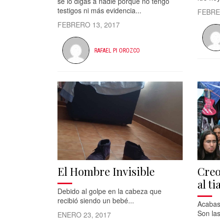
se lo digas a nadie porque no tengo
testigos ni más evidencia...
FEBRE
FEBRERO 13, 2017
RAFAEL PI OROZCO
El Hombre Invisible
Creo
al t
Debido al golpe en la cabeza que
recibió siendo un bebé...
Acabas 
Son la
ENERO 23, 2017