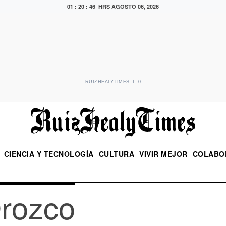
01 : 20 : 47 HRS
AGOSTO 06, 2026
RUIZHEALYTIMES_T_0
CIENCIA Y TECNOLOGÍA
CULTURA
VIVIR MEJOR
COLABO
NO
CRITERIO DE HIDALGO
EDUARDO RUIZ HEALY EN FORMULA
DIARIO DE CHIAPAS
PUEBLA
OPINIÓN
IMAGEN DE Z
EN EL ES
Orozco