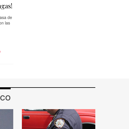
ngas!
casa de
on las
O
zco