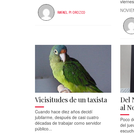
viernes
NOVIE
RAFAEL PI OROZCO
Vicisitudes de un taxista
Del 
al N
Cuando hace diez años decidí
jubilarme, después de casi cuatro
Poco d
décadas de trabajar como servidor
del jue
público...
escuch