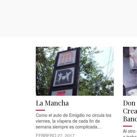
La Mancha
Don 
Crea
Como el auto de Emigdio no circula los
Ban
viernes, la víspera de cada fin de
semana siempre es complicada...
Al otro
FEBRERO 27, 2017
a traba