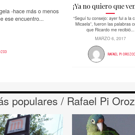
¡Ya no quiero que ve
Ángela -hace más o menos
e ese encuentro...
“Seguí tu consejo: ayer fui a la 
Micaela”, fueron las palabras c
que Ricardo me recibió...
MARZO 6, 2017
OZCO
RAFAEL PI OROZC
s populares / Rafael Pi Oro