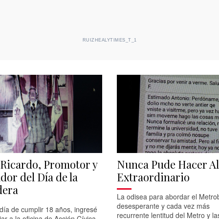
RUIZHEALYTIMES_T_1
Ricardo, Promotor y
Nunca Pude Hacer A
dor del Día de la
Extraordinario
dera
La odisea para abordar el Metrob
desesperante y cada vez más
 día de cumplir 18 años, ingresé
recurrente lentitud del Metro y l
jar a la oficina de Acción Cívica...