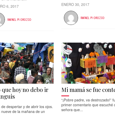
ENERO 30, 2017
RO 6, 2017
RAFAEL PI OROZCO
RAFAEL PI OROZCO
 que hoy no debo ir
Mi mamá se fue cont
ianguis
“¡Pobre padre, va destrozado!” fu
primer comentario que escuché d
de despertar y de abrir los ojos.
señora que...
s nueve de la mañana de un