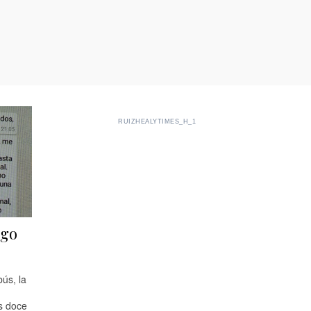
RUIZHEALYTIMES_H_1
lgo
ús, la
as doce