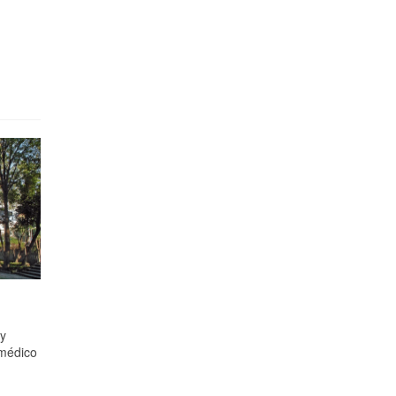
 y
amédico