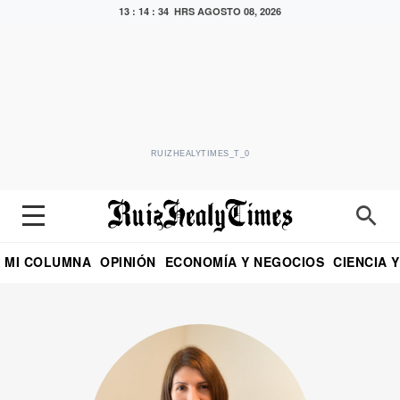
13 : 14 : 36 HRS
AGOSTO 08, 2026
RUIZHEALYTIMES_T_0
MI COLUMNA
OPINIÓN
ECONOMÍA Y NEGOCIOS
CIENCIA 
DIALOGO NOCTURNO
ECONOMISTA
EL UNIVERSAL
EDUARDO RUIZ HEALY EN FORMULA
PUEBLA
REFORMA
CRITERIO DE HI