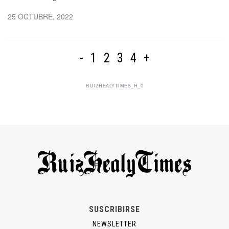
25 OCTUBRE, 2022
-
1
2
3
4
+
RUIZHEALYTIMES_H_0
SUSCRIBIRSE
NEWSLETTER