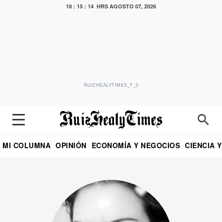
18 : 15 : 15 HRS
AGOSTO 07, 2026
RUIZHEALYTIMES_T_0
MI COLUMNA
OPINIÓN
ECONOMÍA Y NEGOCIOS
CIENCIA 
DIALOGO NOCTURNO
ECONOMISTA
EL UNIVERSAL
EDUARDO RUIZ HEALY EN FORMULA
PUEBLA
REFORMA
CRITERIO DE HI