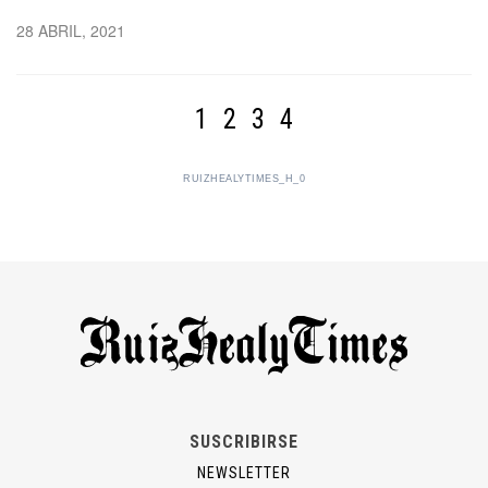
28 ABRIL, 2021
1
2
3
4
RUIZHEALYTIMES_H_0
SUSCRIBIRSE
NEWSLETTER