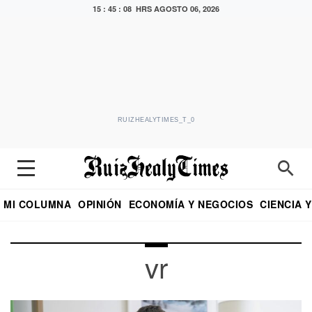
15 : 45 : 09 HRS
AGOSTO 06, 2026
RUIZHEALYTIMES_T_0
MI COLUMNA
OPINIÓN
ECONOMÍA Y NEGOCIOS
CIENCIA 
DIALOGO NOCTURNO
ECONOMISTA
EL UNIVERSAL
EDUARDO RUIZ HEALY EN FORMULA
PUEBLA
REFORMA
CRITERIO DE HI
vr