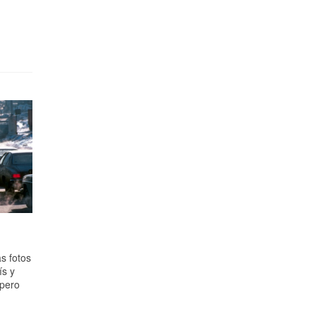
s fotos
ís y
spero