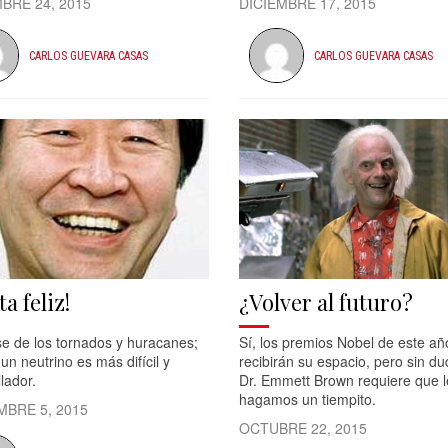
BRE 24, 2015
DICIEMBRE 17, 2015
CARLOS GUEVARA CASAS
CARLOS GUEVARA CASAS
ta feliz!
¿Volver al futuro?
se de los tornados y huracanes;
Sí, los premios Nobel de este añ
un neutrino es más difícil y
recibirán su espacio, pero sin du
lador.
Dr. Emmett Brown requiere que l
hagamos un tiempito.
MBRE 5, 2015
OCTUBRE 22, 2015