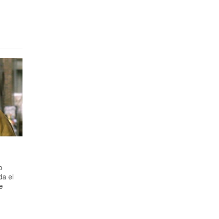
o
da el
e