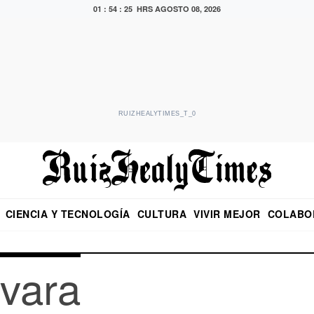
01 : 54 : 26 HRS
AGOSTO 08, 2026
RUIZHEALYTIMES_T_0
CIENCIA Y TECNOLOGÍA
CULTURA
VIVIR MEJOR
COLABO
NO
CRITERIO DE HIDALGO
EDUARDO RUIZ HEALY EN FORMULA
DIARIO DE CHIAPAS
PUEBLA
OPINIÓN
IMAGEN DE Z
EN EL ES
vara