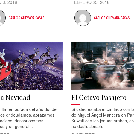
 3, 2016
FEBRERO 25, 2016
CARLOS GUEVARA CASAS
CARLOS GUEVARA CASAS
 la Navidad!
El Octavo Pasajero
nita temporada del año donde
Si usted estaba encantado con la
nos endeudamos, abrazamos
de Miguel Ángel Mancera en Par
ocidos, desconocemos
Kuwait con los jeques árabes, e
res y en general...
no desilusionarlo.