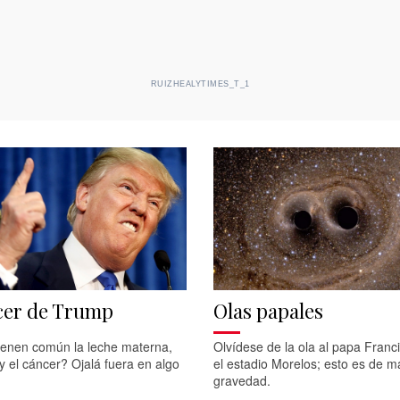
RUIZHEALYTIMES_T_1
cer de Trump
Olas papales
ienen común la leche materna,
Olvídese de la ola al papa Franc
 el cáncer? Ojalá fuera en algo
el estadio Morelos; esto es de m
gravedad.