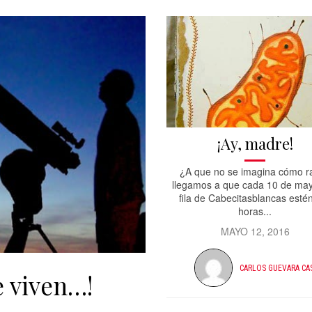
¡Ay, madre!
¿A que no se imagina cómo r
llegamos a que cada 10 de ma
fila de Cabecitasblancas esté
horas...
MAYO 12, 2016
CARLOS GUEVARA CA
e viven…!