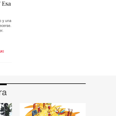
? Esa
o y una
ecerse.
er.
SAS
ra