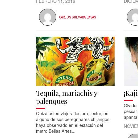
FEBRERO 11, 2016
DICIEM
CARLOS GUEVARA CASAS
Tequila, mariachis y
¡Kaji
palenques
Olvíde
pescar 
Quizá usted viajera lectora, lector, en
apantal
alguno de sus peregrinares chilangos
haya observado en el estación del
NOVIE
metro Bellas Artes...