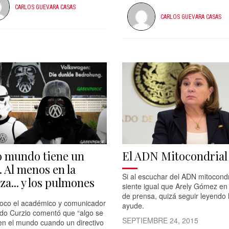
CARLOS GUEVARA CASAS
CARLOS GUEVARA CASAS
 mundo tiene un
El ADN Mitocondrial
a. Al menos en la
Si al escuchar del ADN mitocondr
za... y los pulmones
siente igual que Arely Gómez en
de prensa, quizá seguir leyendo 
oco el académico y comunicador
ayude.
do Curzio comentó que “algo se
SEPTIEMBRE 24, 2015
en el mundo cuando un directivo