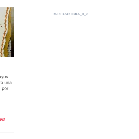
RUIZHEALYTIMES_H_0
ayos
yo una
n por
SAS