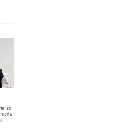
ial se
 rueda
le