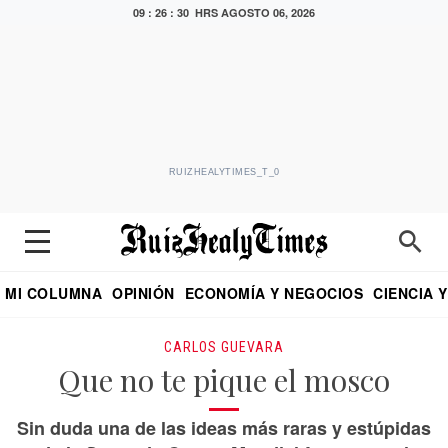
09 : 26 : 31 HRS
AGOSTO 06, 2026
RUIZHEALYTIMES_T_0
MI COLUMNA
OPINIÓN
ECONOMÍA Y NEGOCIOS
CIENCIA 
DIALOGO NOCTURNO
ECONOMISTA
EL UNIVERSAL
EDUARDO RUIZ HEALY EN FORMULA
PUEBLA
REFORMA
CRITERIO DE HI
CARLOS GUEVARA
Que no te pique el mosco
Sin duda una de las ideas más raras y estúpidas