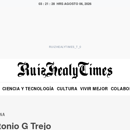
03 : 21 : 29 HRS
AGOSTO 06, 2026
RUIZHEALYTIMES_T_0
CIENCIA Y TECNOLOGÍA
CULTURA
VIVIR MEJOR
COLABO
NO
CRITERIO DE HIDALGO
EDUARDO RUIZ HEALY EN FORMULA
DIARIO DE CHIAPAS
PUEBLA
OPINIÓN
IMAGEN DE Z
EN EL ES
NA
onio G Trejo