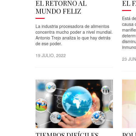
EL RETORNO AL
EL 
MUNDO FELIZ
Está d
causa 
La industria procesadora de alimentos
manifie
concentra mucho poder a nivel mundial.
determ
Antonio Trejo analiza lo que hay detrás
disminu
de ese poder.
inmuno
19 JULIO, 2022
23 JUN
TIEMPOS DIFÍCILES
POL