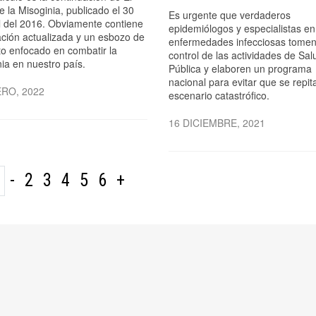
 la Misoginia, publicado el 30
Es urgente que verdaderos
l del 2016. Obviamente contiene
epidemiólogos y especialistas en
ación actualizada y un esbozo de
enfermedades infecciosas tomen
to enfocado en combatir la
control de las actividades de Sal
nia en nuestro país.
Pública y elaboren un programa
nacional para evitar que se repit
ERO, 2022
escenario catastrófico.
16 DICIEMBRE, 2021
-
2
3
4
5
6
+