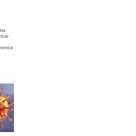
las
tual
onómica