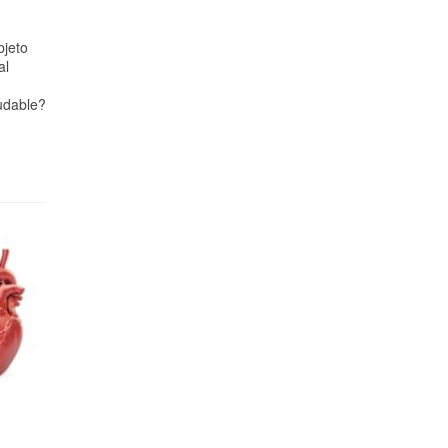
bjeto
al
udable?