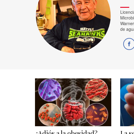
Licenc
Microbi
Warner 
de agua
¿Adiós a la obesidad?
La s