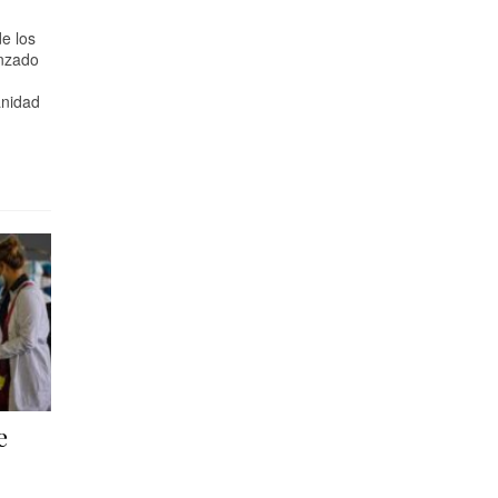
e los
anzado
nidad
e