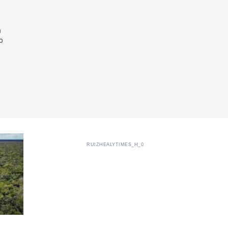
n
o
RUIZHEALYTIMES_H_0