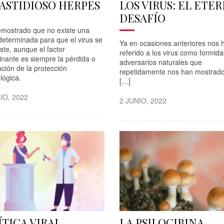
FASTIDIOSO HERPES
LOS VIRUS: EL ETE
DESAFÍO
emostrado que no existe una
determinada para que el virus se
Ya en ocasiones anteriores nos
ste, aunque el factor
referido a los virus como formida
inante es siempre la pérdida o
adversarios naturales que
ción de la protección
repetidamente nos han mostrad
lógica.
[…]
IO, 2022
2 JUNIO, 2022
ÍTICA VIRAL
LA PSILOCIBINA