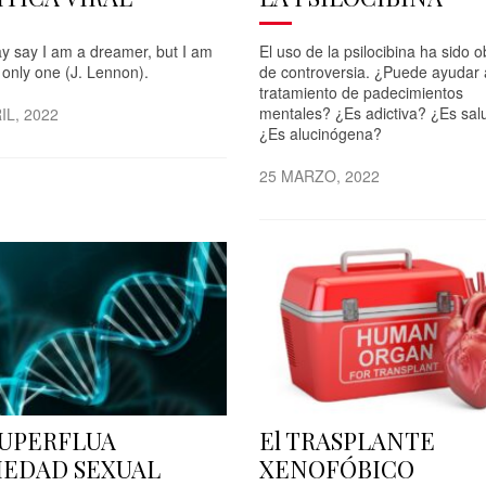
y say I am a dreamer, but I am
El uso de la psilocibina ha sido o
 only one (J. Lennon).
de controversia. ¿Puede ayudar 
tratamiento de padecimientos
mentales? ¿Es adictiva? ¿Es sal
IL, 2022
¿Es alucinógena?
25 MARZO, 2022
SUPERFLUA
El TRASPLANTE
IEDAD SEXUAL
XENOFÓBICO