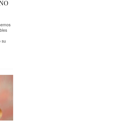
RNO
 hemos
bles
o su