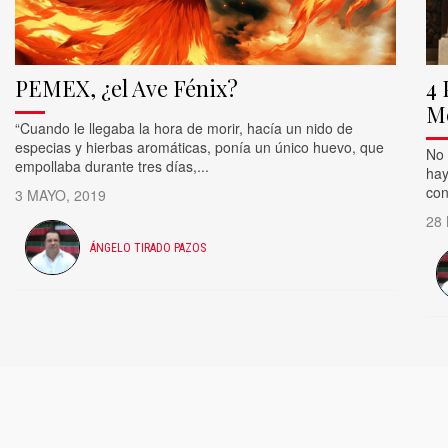
PEMEX, ¿el Ave Fénix?
4 
M
“Cuando le llegaba la hora de morir, hacía un nido de
especias y hierbas aromáticas, ponía un único huevo, que
No 
empollaba durante tres días,...
hay
con
3 MAYO, 2019
28
ÁNGELO TIRADO PAZOS