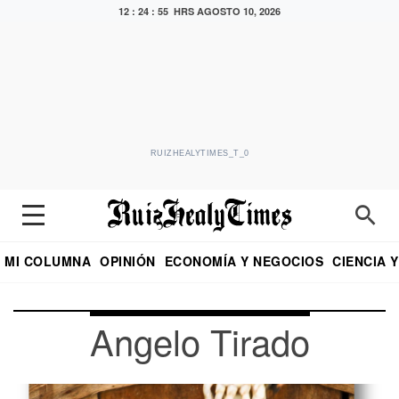
12 : 24 : 56 HRS
AGOSTO 10, 2026
RUIZHEALYTIMES_T_0
MI COLUMNA
OPINIÓN
ECONOMÍA Y NEGOCIOS
CIENCIA 
DIALOGO NOCTURNO
ECONOMISTA
EL UNIVERSAL
EDUARDO RUIZ HEALY EN FORMULA
PUEBLA
REFORMA
CRITERIO DE HI
Angelo Tirado