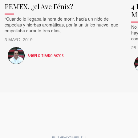
PEMEX, ¿el Ave Fénix?
4 
M
“Cuando le llegaba la hora de morir, hacía un nido de
especias y hierbas aromáticas, ponía un único huevo, que
No 
empollaba durante tres días,...
hay
con
3 MAYO, 2019
28
ÁNGELO TIRADO PAZOS
RUIZHEALYTIMES_T_1