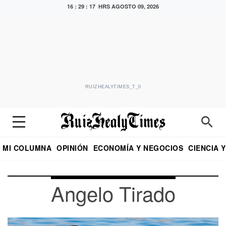
16 : 29 : 18 HRS
AGOSTO 09, 2026
RUIZHEALYTIMES_T_0
MI COLUMNA
OPINIÓN
ECONOMÍA Y NEGOCIOS
CIENCIA 
DIALOGO NOCTURNO
ECONOMISTA
EL UNIVERSAL
EDUARDO RUIZ HEALY EN FORMULA
PUEBLA
REFORMA
CRITERIO DE HI
Angelo Tirado