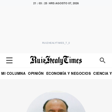
21 : 03 : 26 HRS
AGOSTO 07, 2026
RUIZHEALYTIMES_T_0
MI COLUMNA
OPINIÓN
ECONOMÍA Y NEGOCIOS
CIENCIA 
DIALOGO NOCTURNO
ECONOMISTA
EL UNIVERSAL
EDUARDO RUIZ HEALY EN FORMULA
PUEBLA
REFORMA
CRITERIO DE HI