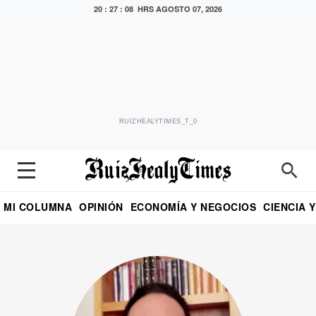
20 : 27 : 09 HRS
AGOSTO 07, 2026
RUIZHEALYTIMES_T_0
MI COLUMNA
OPINIÓN
ECONOMÍA Y NEGOCIOS
CIENCIA 
DIALOGO NOCTURNO
ECONOMISTA
EL UNIVERSAL
EDUARDO RUIZ HEALY EN FORMULA
PUEBLA
REFORMA
CRITERIO DE HI