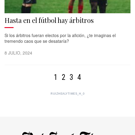
Hasta en el fútbol hay árbitros
Si los árbitros fueran electos por la afición, ¿te imaginas el
tremendo caos que se desataría?
8 JULIO, 2024
1
2
3
4
RUIZHEALYTIMES_H_0