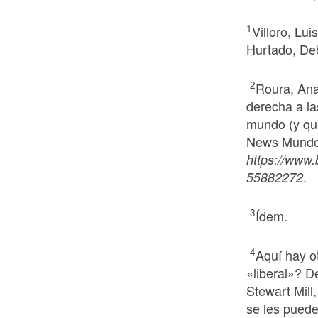
1
Villoro, Lui
Hurtado, Deb
2
Roura, Ana
derecha a la
mundo (y qué
News Mundo,
https://www.
.
55882272
3
Ídem.
4
Aquí hay o
«liberal»? 
Stewart Mill
se les puede