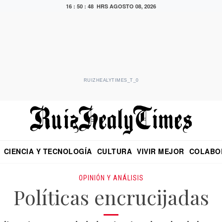
16 : 50 : 49 HRS
AGOSTO 08, 2026
RUIZHEALYTIMES_T_0
CIENCIA Y TECNOLOGÍA
CULTURA
VIVIR MEJOR
COLABO
NO
CRITERIO DE HIDALGO
EDUARDO RUIZ HEALY EN FORMULA
DIARIO DE CHIAPAS
PUEBLA
OPINIÓN
IMAGEN DE Z
EN EL ES
OPINIÓN Y ANÁLISIS
Políticas encrucijadas