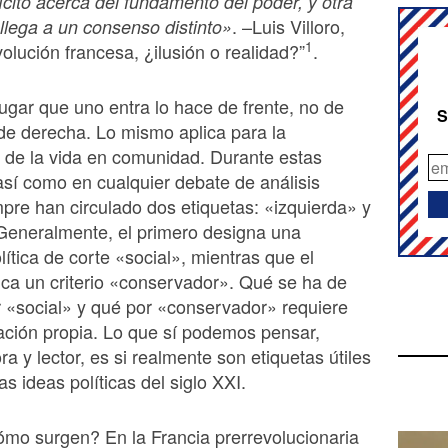
ícito acerca del fundamento del poder, y otra
. –Luis Villoro,
llega a un consenso distinto»
1
olución francesa, ¿ilusión o realidad?”
.
lugar que uno entra lo hace de frente, no de
S
 de derecha. Lo mismo aplica para la
 de la vida en comunidad. Durante estas
así como en cualquier debate de análisis
empre han circulado dos etiquetas: «izquierda» y
Generalmente, el primero designa una
lítica de corte «social», mientras que el
ca un criterio «conservador». Qué se ha de
 «social» y qué por «conservador» requiere
ación propia. Lo que sí podemos pensar,
ra y lector, es si realmente son etiquetas útiles
as ideas políticas del siglo XXI.
mo surgen? En la Francia prerrevolucionaria