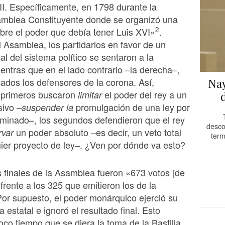
III. Específicamente, en 1798 durante la
samblea Constituyente donde se organizó una
2
bre el poder que debía tener Luis XVI»
.
l Asamblea, los partidarios en favor de un
al del sistema político se sentaron a la
ientras que en el lado contrario –la derecha–,
ados los defensores de la corona. Así,
Nay
s primeros buscaron
el poder del rey a un
limitar
sivo –
promulgación de una ley por
suspender la
minado–, los segundos defendieron que el rey
desco
un poder absoluto –es decir, un veto total
rvar
term
ier proyecto de ley–. ¿Ven por dónde va esto?
finales de la Asamblea fueron «673 votos [de
 frente a los 325 que emitieron los de la
Por supuesto, el poder monárquico ejerció su
 estatal e ignoró el resultado final. Esto
oco tiempo que se diera la toma de la Bastilla.