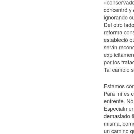
«conservador
concentró y
ignorando cua
Del otro lado
reforma const
estableció q
serán recon
explícitamen
por los trat
Tal cambio 
Estamos conv
Para mí es cl
enfrente. No
Especialment
demasiado ti
misma, como 
un camino qu