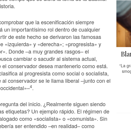
istoria.
omprobar que la escenificación siempre
un importantísimo rol dentro de cualquier
partir de este hecho se derivaron las famosas
e «izquierda» y «derecha»; «progresista» y
r». Donde –a muy grandes rasgos– el
Bla
busca cambiar o sacudir al sistema actual,
e el conservador desea mantenerlo como está.
“La gr
smog 
asifica al progresista como social o socialista,
 al conservador se le llama liberal –junto con el
4
«occidental»–
.
pregunta del inicio. ¿Realmente siguen siendo
as etiquetas? Un ejemplo rápido. El régimen de
talogado como «socialista» o «comunista». Sin
bería ser entendido –en realidad– como