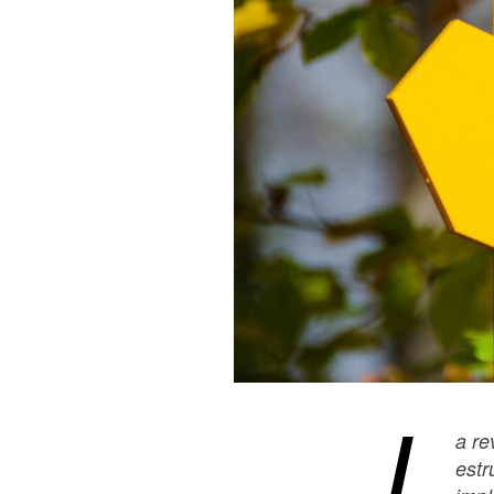
L
a re
estr