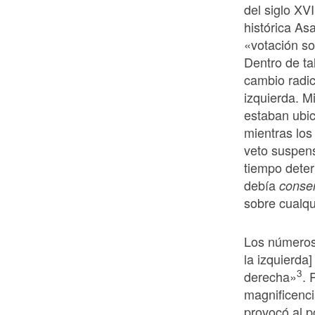
del siglo XV
histórica A
«votación so
Dentro de ta
cambio radic
izquierda. M
estaban ubic
mientras lo
veto suspen
tiempo deter
debía
conse
sobre cualqu
Los números 
la izquierda]
3
derecha»
. 
magnificencia
provocó al p