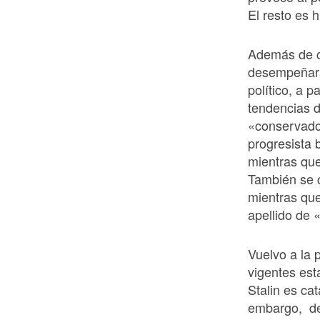
El resto es h
Además de c
desempeñará 
político, a 
tendencias d
«conservado
progresista 
mientras qu
También se cl
mientras que
apellido de 
Vuelvo a la 
vigentes est
Stalin es ca
embargo, de