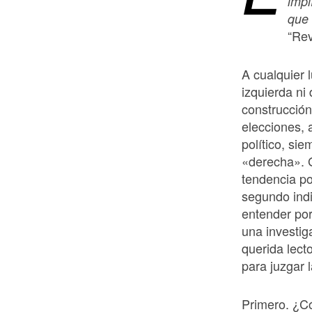
impl
que 
“Rev
A cualquier 
izquierda ni
construcción
elecciones, 
político, si
«derecha». 
tendencia po
segundo indi
entender por
una investig
querida lecto
para juzgar l
Primero. ¿Có