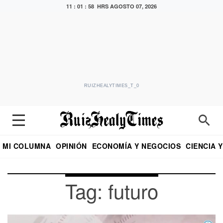
11 : 01 : 59 HRS
AGOSTO 07, 2026
RUIZHEALYTIMES_T_0
MI COLUMNA
OPINIÓN
ECONOMÍA Y NEGOCIOS
CIENCIA 
DIALOGO NOCTURNO
ECONOMISTA
EL UNIVERSAL
EDUARDO RUIZ HEALY EN FORMULA
PUEBLA
REFORMA
CRITERIO DE HI
Tag: futuro