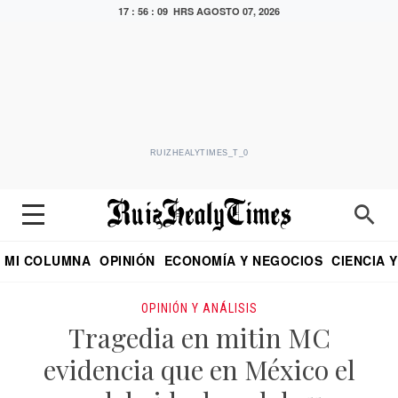
17 : 56 : 10 HRS
AGOSTO 07, 2026
RUIZHEALYTIMES_T_0
MI COLUMNA
OPINIÓN
ECONOMÍA Y NEGOCIOS
CIENCIA 
DIALOGO NOCTURNO
ECONOMISTA
EL UNIVERSAL
EDUARDO RUIZ HEALY EN FORMULA
PUEBLA
REFORMA
CRITERIO DE HI
OPINIÓN Y ANÁLISIS
Tragedia en mitin MC
evidencia que en México el