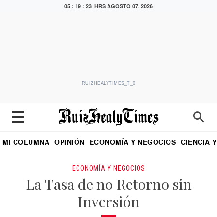
05 : 19 : 24 HRS
AGOSTO 07, 2026
RUIZHEALYTIMES_T_0
MI COLUMNA
OPINIÓN
ECONOMÍA Y NEGOCIOS
CIENCIA 
DIALOGO NOCTURNO
ECONOMISTA
EL UNIVERSAL
EDUARDO RUIZ HEALY EN FORMULA
PUEBLA
REFORMA
CRITERIO DE HI
ECONOMÍA Y NEGOCIOS
La Tasa de no Retorno sin
Inversión