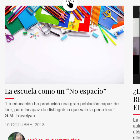
La escuela como un “No espacio”
¿
R
"La educación ha producido una gran población capaz de
E
leer, pero incapaz de distinguir lo que vale la pena leer."
G.M. Trevelyan
La 
10 OCTUBRE, 2018
aul
utó
dif