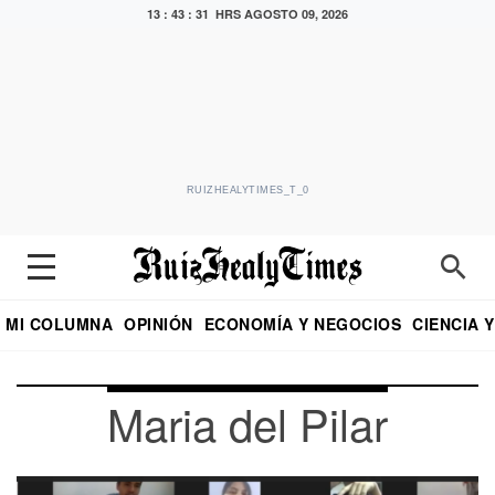
13 : 43 : 32 HRS
AGOSTO 09, 2026
RUIZHEALYTIMES_T_0
MI COLUMNA
OPINIÓN
ECONOMÍA Y NEGOCIOS
CIENCIA 
DIALOGO NOCTURNO
ECONOMISTA
EL UNIVERSAL
EDUARDO RUIZ HEALY EN FORMULA
PUEBLA
REFORMA
CRITERIO DE HI
Maria del Pilar