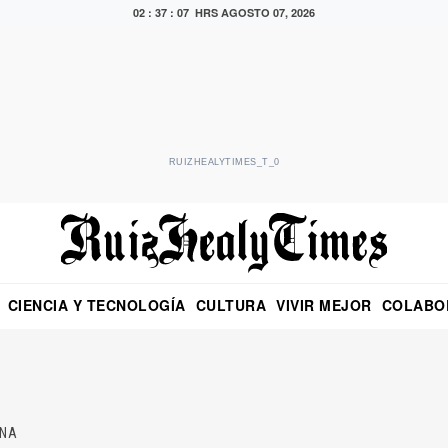
02 : 37 : 08 HRS
AGOSTO 07, 2026
RUIZHEALYTIMES_T_0
CIENCIA Y TECNOLOGÍA
CULTURA
VIVIR MEJOR
COLABO
NO
CRITERIO DE HIDALGO
EDUARDO RUIZ HEALY EN FORMULA
DIARIO DE CHIAPAS
PUEBLA
OPINIÓN
IMAGEN DE Z
EN EL ES
NA