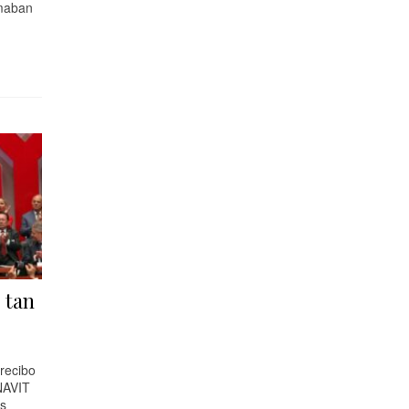
rmaban
…
 tan
recibo
NAVIT
us