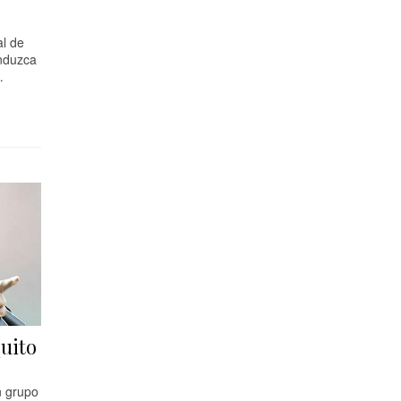
al de
nduzca
…
uito
n grupo