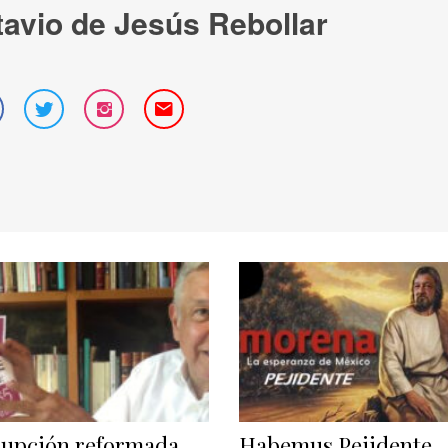
avio de Jesús Rebollar
upción reformada
Habemus Pejidente