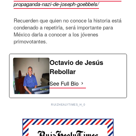
propaganda-nazi-de-joseph-goebbels/
Recuerden que quien no conoce la historia está
condenado a repetirla, será importante para
México darla a conocer a los jóvenes
primovotantes.
Octavio de Jesús
Rebollar
See Full Bio
RUIZHEALYTIMES_H_0