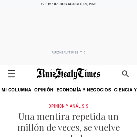
12 : 12 : 08 HRS
AGOSTO 09, 2026
RUIZHEALYTIMES_T_0
MI COLUMNA
OPINIÓN
ECONOMÍA Y NEGOCIOS
CIENCIA 
DIALOGO NOCTURNO
ECONOMISTA
EL UNIVERSAL
EDUARDO RUIZ HEALY EN FORMULA
PUEBLA
REFORMA
CRITERIO DE HI
OPINIÓN Y ANÁLISIS
Una mentira repetida un
millón de veces, se vuelve