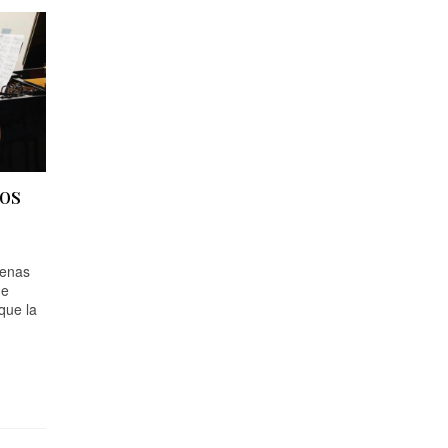
jos
uenas
ue
que la