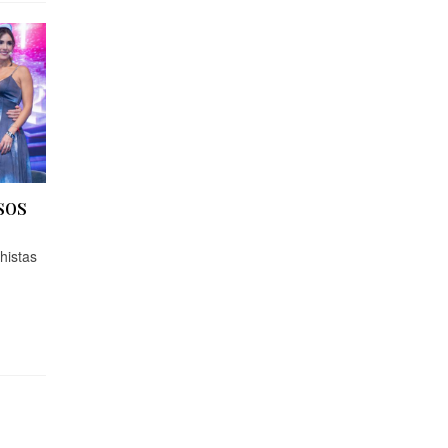
sos
histas