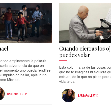
ael
Cuando cierras los o
puedes volar
endo ampliamente la película
 seria advertencia de que en
Esta columna va de las cosas b
ier momento uno pueda rendirse
que no te imaginas ni siquiera q
al impulso de bailar, aplaudir o
existan, de lo que no pides pero 
como Michael.
vida te da.
BARBARA LEJTIK
BARBARA LEJTIK