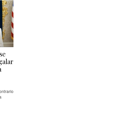
se
galar
a
ontrario
a