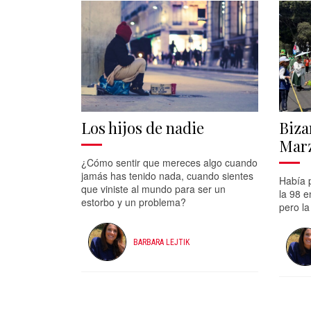
Los hijos de nadie
Biza
Mar
¿Cómo sentir que mereces algo cuando
jamás has tenido nada, cuando sientes
Había 
que viniste al mundo para ser un
la 98 e
estorbo y un problema?
pero la
BARBARA LEJTIK