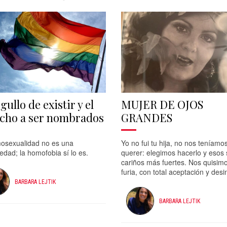
gullo de existir y el
MUJER DE OJOS
cho a ser nombrados
GRANDES
osexualidad no es una
Yo no fui tu hija, no nos teníamo
dad; la homofobia sí lo es.
querer: elegimos hacerlo y esos 
cariños más fuertes. Nos quisim
furia, con total aceptación y desi
BARBARA LEJTIK
BARBARA LEJTIK