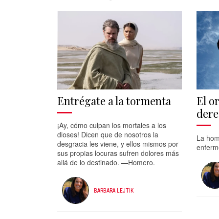
Entrégate a la tormenta
El or
dere
¡Ay, cómo culpan los mortales a los
dioses! Dicen que de nosotros la
La hom
desgracia les viene, y ellos mismos por
enferme
sus propias locuras sufren dolores más
allá de lo destinado. —Homero.
BARBARA LEJTIK