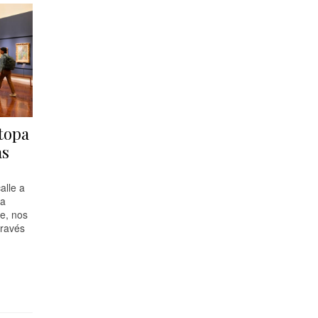
topa
as
alle a
la
e, nos
través