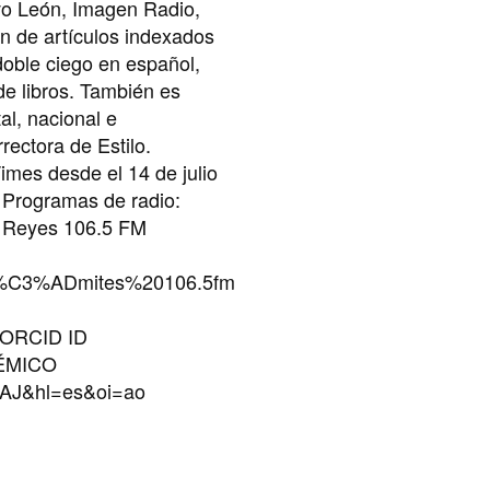
vo León, Imagen Radio,
n de artículos indexados
doble ciego en español,
 de libros. También es
al, nacional e
rectora de Estilo.
imes desde el 14 de julio
 Programas de radio:
 Reyes 106.5 FM
0l%C3%ADmites%20106.5fm
6 ORCID ID
DÉMICO
AAAJ&hl=es&oi=ao