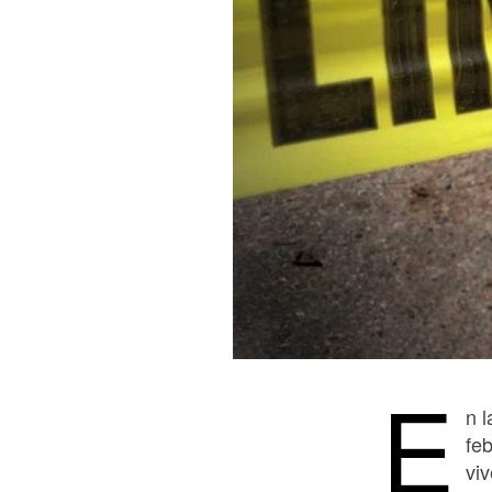
E
n l
fe
viv