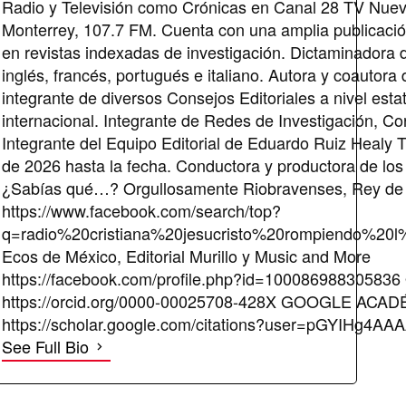
Radio y Televisión como Crónicas en Canal 28 TV Nue
Monterrey, 107.7 FM. Cuenta con una amplia publicació
en revistas indexadas de investigación. Dictaminadora 
inglés, francés, portugués e italiano. Autora y coautora
integrante de diversos Consejos Editoriales a nivel estat
internacional. Integrante de Redes de Investigación, Cor
Integrante del Equipo Editorial de Eduardo Ruiz Healy T
de 2026 hasta la fecha. Conductora y productora de los
¿Sabías qué…? Orgullosamente Riobravenses, Rey de
https://www.facebook.com/search/top?
q=radio%20cristiana%20jesucristo%20rompiendo%2
Ecos de México, Editorial Murillo y Music and More
https://facebook.com/profile.php?id=10008698830583
https://orcid.org/0000-00025708-428X GOOGLE ACA
https://scholar.google.com/citations?user=pGYIHg4A
See Full Bio