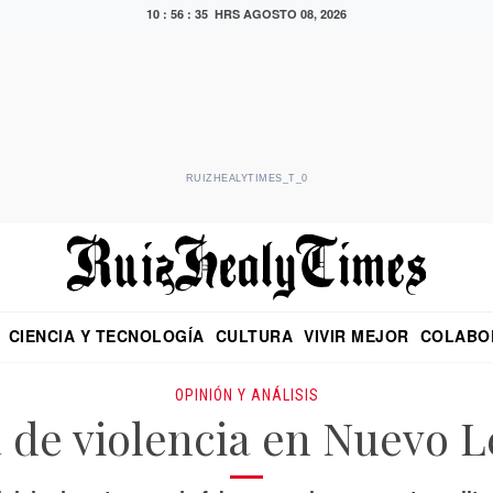
10 : 56 : 36 HRS
AGOSTO 08, 2026
RUIZHEALYTIMES_T_0
CIENCIA Y TECNOLOGÍA
CULTURA
VIVIR MEJOR
COLABO
NO
CRITERIO DE HIDALGO
EDUARDO RUIZ HEALY EN FORMULA
DIARIO DE CHIAPAS
PUEBLA
OPINIÓN
IMAGEN DE Z
EN EL ES
OPINIÓN Y ANÁLISIS
 de violencia en Nuevo 