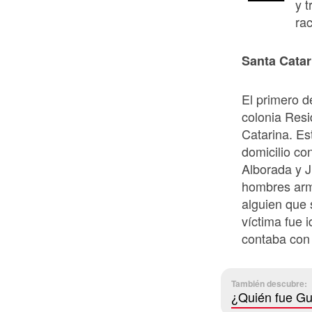
y 
ra
Santa Catar
El primero d
colonia Resi
Catarina. Es
domicilio co
Alborada y J
hombres arm
alguien que 
víctima fue 
contaba con 
También descubre:
¿Quién fue Gu