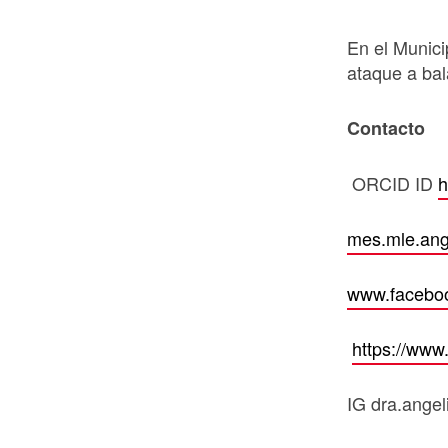
En el Munic
ataque a bal
Contacto
ORCID ID
h
mes.mle.an
www.faceboo
https://ww
IG dra.ange