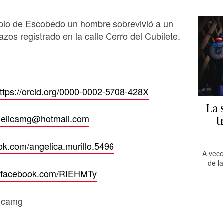
ipio de Escobedo un hombre sobrevivió a un
azos registrado en la calle Cerro del Cubilete.
ttps://orcid.org/0000-0002-5708-428X
La 
gelicamg@hotmail.com
t
k.com/angelica.murillo.5496
A vece
de l
w.facebook.com/RIEHMTy
licamg