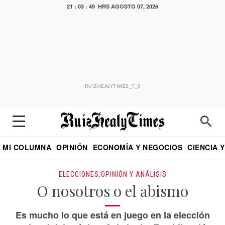
21 : 03 : 50 HRS
AGOSTO 07, 2026
RUIZHEALYTIMES_T_0
MI COLUMNA
OPINIÓN
ECONOMÍA Y NEGOCIOS
CIENCIA 
DIALOGO NOCTURNO
ECONOMISTA
EL UNIVERSAL
EDUARDO RUIZ HEALY EN FORMULA
PUEBLA
REFORMA
CRITERIO DE HI
ELECCIONES
,
OPINIÓN Y ANÁLISIS
O nosotros o el abismo
Es mucho lo que está en juego en la elección