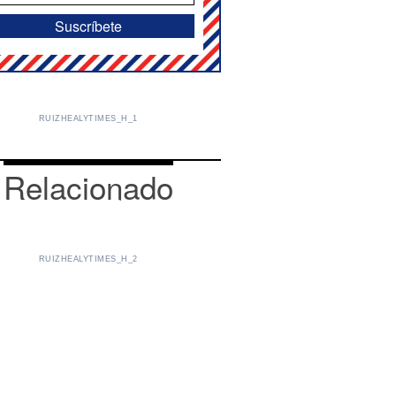
RUIZHEALYTIMES_H_1
Relacionado
RUIZHEALYTIMES_H_2