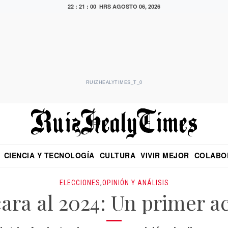
22 : 21 : 01 HRS
AGOSTO 06, 2026
RUIZHEALYTIMES_T_0
CIENCIA Y TECNOLOGÍA
CULTURA
VIVIR MEJOR
COLABO
NO
CRITERIO DE HIDALGO
EDUARDO RUIZ HEALY EN FORMULA
DIARIO DE CHIAPAS
PUEBLA
OPINIÓN
IMAGEN DE Z
EN EL ES
ELECCIONES
,
OPINIÓN Y ANÁLISIS
ara al 2024: Un primer 