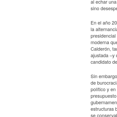
al echar una
sino desesp
En el año 2
la alternanc
presidencial
moderna que 
Calderón, ta
ajustada –y 
candidato d
Sin embargo
de burocraci
político y e
presupuesto 
gubernamenta
estructuras 
se conserva