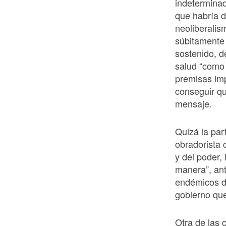
indeterminad
que habría d
neoliberalis
súbitamente 
sostenido, d
salud “como 
premisas imp
conseguir qu
mensaje.
Quizá la par
obradorista 
y del poder, 
manera”, an
endémicos de
gobierno qu
Otra de las 