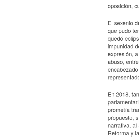
oposición, c
El sexenio d
que pudo ten
quedó eclipsa
impunidad d
expresión, a
abuso, entre
encabezado 
representad
En 2018, tan
parlamentari
prometía tra
propuesto, s
narrativa, al
Reforma y la