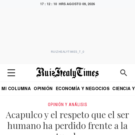
17 : 12 : 11 HRS
AGOSTO 09, 2026
RUIZHEALYTIMES_T_0
MI COLUMNA
OPINIÓN
ECONOMÍA Y NEGOCIOS
CIENCIA 
DIALOGO NOCTURNO
ECONOMISTA
EL UNIVERSAL
EDUARDO RUIZ HEALY EN FORMULA
PUEBLA
REFORMA
CRITERIO DE HI
OPINIÓN Y ANÁLISIS
Acapulco y el respeto que el ser
humano ha perdido frente a la