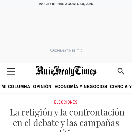
22 : 25 : 02 HRS
AGOSTO 08, 2026
RUIZHEALYTIMES_T_0
MI COLUMNA
OPINIÓN
ECONOMÍA Y NEGOCIOS
CIENCIA 
DIALOGO NOCTURNO
ECONOMISTA
EL UNIVERSAL
EDUARDO RUIZ HEALY EN FORMULA
PUEBLA
REFORMA
CRITERIO DE HI
ELECCIONES
La religión y la confrontación
en el debate y las campañas