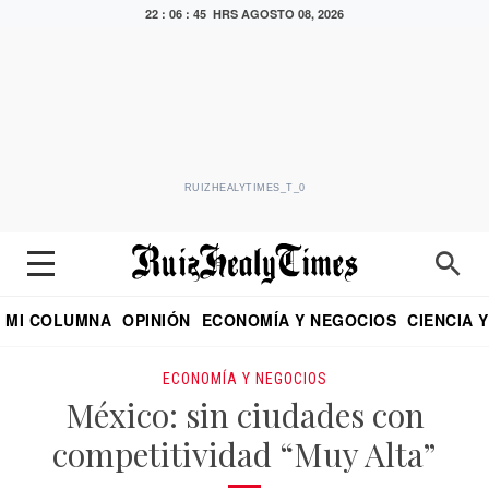
22 : 06 : 46 HRS
AGOSTO 08, 2026
RUIZHEALYTIMES_T_0
MI COLUMNA
OPINIÓN
ECONOMÍA Y NEGOCIOS
CIENCIA 
DIALOGO NOCTURNO
ECONOMISTA
EL UNIVERSAL
EDUARDO RUIZ HEALY EN FORMULA
PUEBLA
REFORMA
CRITERIO DE HI
ECONOMÍA Y NEGOCIOS
México: sin ciudades con
competitividad “Muy Alta”