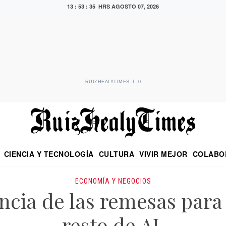
13 : 53 : 36 HRS
AGOSTO 07, 2026
RUIZHEALYTIMES_T_0
CIENCIA Y TECNOLOGÍA
CULTURA
VIVIR MEJOR
COLABO
NO
CRITERIO DE HIDALGO
EDUARDO RUIZ HEALY EN FORMULA
DIARIO DE CHIAPAS
PUEBLA
OPINIÓN
IMAGEN DE Z
EN EL ES
ECONOMÍA Y NEGOCIOS
ncia de las remesas para 
resto de AL