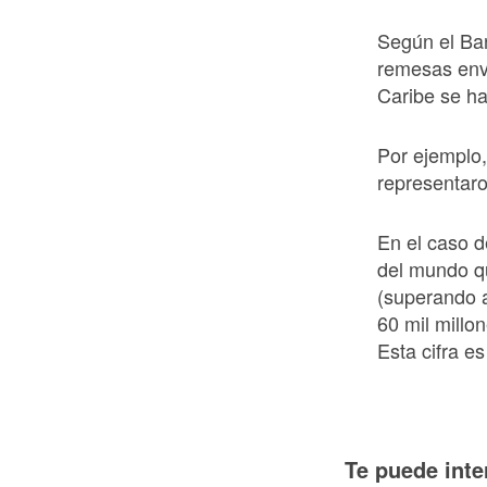
Según el Ban
remesas envi
Caribe se h
Por ejemplo,
representar
En el caso d
del mundo q
(superando 
60 mil millo
Esta cifra e
Te puede inte