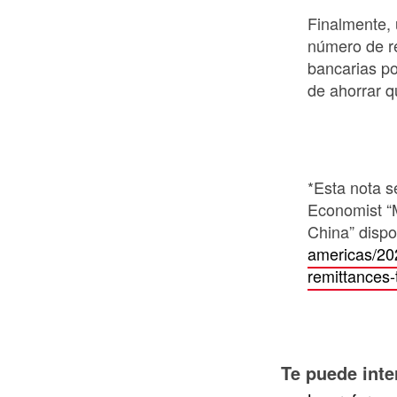
Finalmente, 
número de r
bancarias p
de ahorrar 
*
Esta nota s
Economist “
China” dispo
americas/20
remittances-
Te puede inte