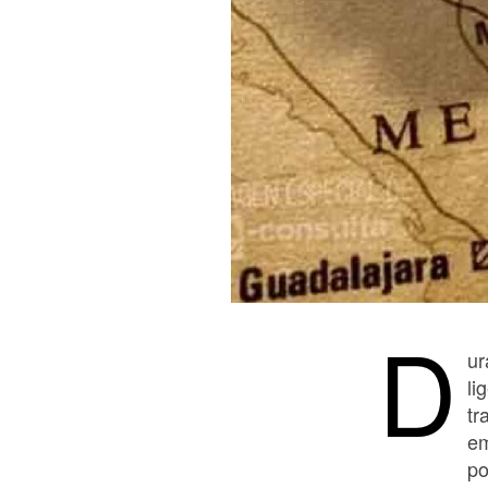
D
ur
li
tr
em
po