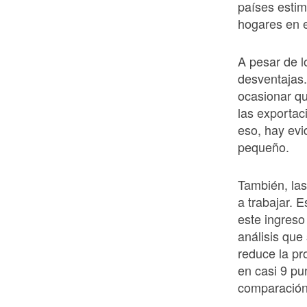
países estim
hogares en 
A pesar de l
desventajas.
ocasionar qu
las exportac
eso, hay evi
pequeño.
También, la
a trabajar. E
este ingreso
análisis que
reduce la pr
en casi 9 pu
comparación