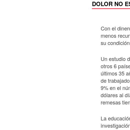
DOLOR NO E
Con el diner
menos recurs
su condició
Un estudio d
otros 6 país
últimos 35 
de trabajad
9% en el nú
dólares al d
remesas tien
La educación
investigació