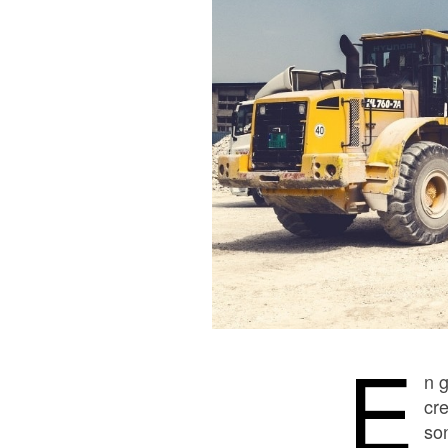
E
n g
cre
son