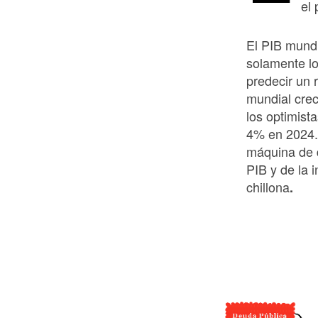
el 
El PIB mund
solamente lo
predecir un 
mundial cre
los optimist
4% en 2024.
máquina de d
PIB y de la i
chillona
.