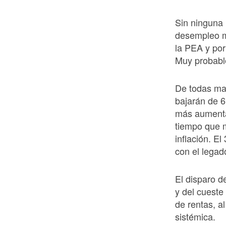
Sin ninguna 
desempleo ma
la PEA y por
Muy probabl
De todas man
bajarán de 6
más aumentar
tiempo que m
inflación. E
con el legad
El disparo 
y del cueste
de rentas, a
sistémica.