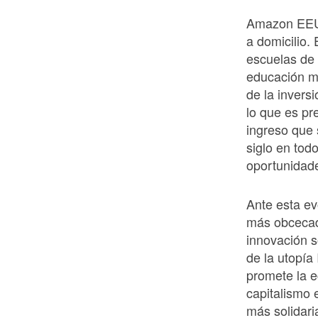
Amazon EEUU
a domicilio.
escuelas de 
educación me
de la invers
lo que es pr
ingreso que
siglo en tod
oportunidad
Ante esta ev
más obcecad
innovación s
de la utopía
promete la e
capitalismo 
más solidari