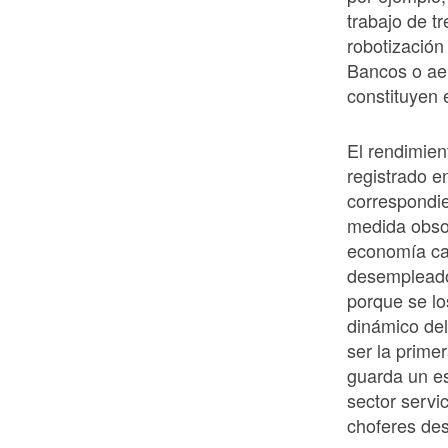
trabajo de t
robotización 
Bancos o ae
constituyen 
El rendimien
registrado e
correspondi
medida obso
economía ca
desempleado
porque se lo
dinámico del
ser la primer
guarda un es
sector servic
choferes de