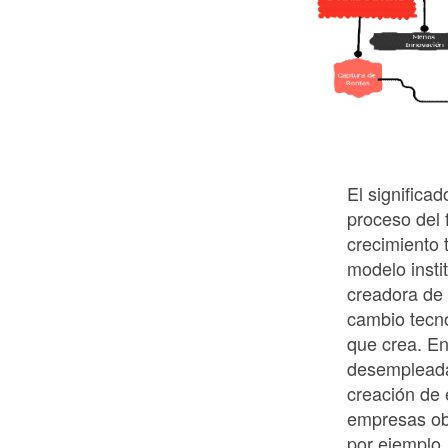
El significa
proceso del f
crecimiento 
modelo instit
creadora de
cambio tecn
que crea. E
desempleada 
creación de 
empresas ob
por ejemplo,