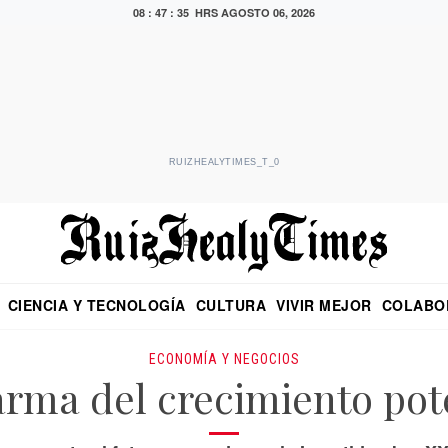
08 : 47 : 36 HRS
AGOSTO 06, 2026
RUIZHEALYTIMES_T_0
CIENCIA Y TECNOLOGÍA
CULTURA
VIVIR MEJOR
COLABO
NO
CRITERIO DE HIDALGO
EDUARDO RUIZ HEALY EN FORMULA
DIARIO DE CHIAPAS
PUEBLA
OPINIÓN
IMAGEN DE Z
EN EL ES
ECONOMÍA Y NEGOCIOS
arma del crecimiento pot