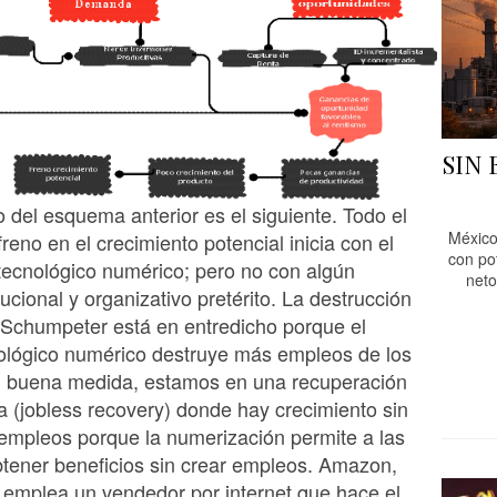
SIN
do del esquema anterior es el siguiente. Todo el
México
reno en el crecimiento potencial inicia con el
con po
tecnológico numérico; pero no con algún
neto
ucional y organizativo pretérito. La destrucción
 Schumpeter está en entredicho porque el
ológico numérico destruye más empleos de los
n buena medida, estamos en una recuperación
(jobless recovery) donde hay crecimiento sin
empleos porque la numerización permite a las
tener beneficios sin crear empleos. Amazon,
 emplea un vendedor por internet que hace el