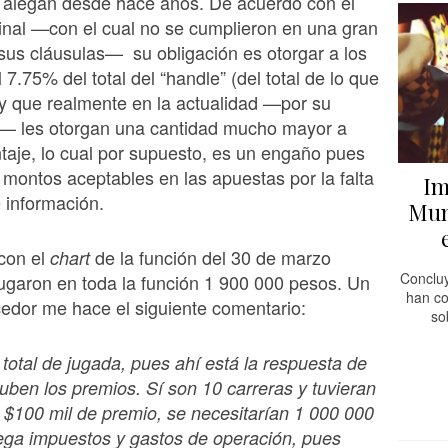
 alegan desde hace años. De acuerdo con el
inal —con el cual no se cumplieron en una gran
sus cláusulas— su obligación es otorgar a los
l 7.75% del total del “handle” (del total de lo que
y que realmente en la actualidad —por su
— les otorgan una cantidad mucho mayor a
taje, lo cual por supuesto, es un engaño pues
 montos aceptables en las apuestas por la falta
Im
e información.
Mun
con el
de la función del 30 de marzo
chart
Concluy
ugaron en toda la función 1 900 000 pesos. Un
han co
edor me hace el siguiente comentario:
so
l total de jugada, pues ahí está la respuesta de
uben los premios. Sí son 10 carreras y tuvieran
$100 mil de premio, se necesitarían 1 000 000
rega impuestos y gastos de operación, pues