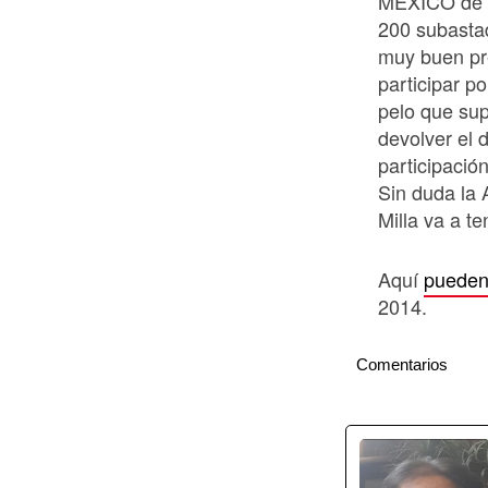
MÉXICO de c
200 subastad
muy buen pr
participar p
pelo que sup
devolver el 
participació
Sin duda la 
Milla va a t
Aquí
pueden 
2014.
Comentarios