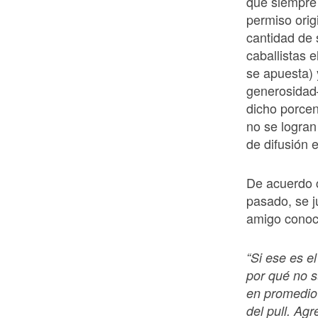
que siempre
permiso orig
cantidad de 
caballistas e
se apuesta) 
generosidad
dicho porcen
no se logran
de difusión 
De acuerdo 
pasado, se j
amigo conoc
“Si ese es e
por qué no s
en promedio 
del pull. Ag