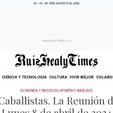
23 : 18 : 51 HRS
AGOSTO 05, 2026
RUIZHEALYTIMES_T_0
CIENCIA Y TECNOLOGÍA
CULTURA
VIVIR MEJOR
COLABO
NO
CRITERIO DE HIDALGO
EDUARDO RUIZ HEALY EN FORMULA
DIARIO DE CHIAPAS
PUEBLA
OPINIÓN
IMAGEN DE Z
EN EL ES
ECONOMÍA Y NEGOCIOS
,
OPINIÓN Y ANÁLISIS
Caballistas. La Reunión 
Lunes 8 de abril de 2024