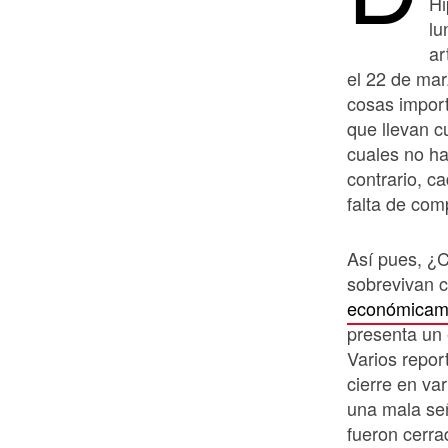
Hi
lu
ar
el 22 de mar
cosas impor
que llevan c
cuales no ha
contrario, c
falta de com
Así pues, ¿C
sobrevivan 
económicam
presenta un
Varios repor
cierre en v
una mala se
fueron cerr