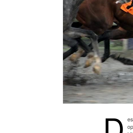
D
es
op