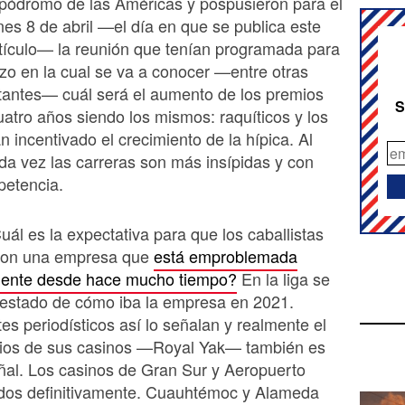
pódromo de las Américas y pospusieron para el
nes 8 de abril —el día en que se publica este
tículo— la reunión que tenían programada para
zo en la cual se va a conocer —entre otras
tantes— cuál será el aumento de los premios
S
uatro años siendo los mismos: raquíticos y los
n incentivado el crecimiento de la hípica. Al
ada vez las carreras son más insípidas y con
petencia.
uál es la expectativa para que los caballistas
con una empresa que
está emproblemada
ente desde hace mucho tiempo?
En la liga se
 estado de cómo iba la empresa en 2021.
tes periodísticos así lo señalan y realmente el
arios de sus casinos —Royal Yak— también es
ñal. Los casinos de Gran Sur y Aeropuerto
ados definitivamente. Cuauhtémoc y Alameda