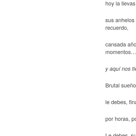
hoy la lleva
sus anhelos 
recuerdo,
cansada año
momentos
y aquí nos t
Brutal sueño
le debes, fi
por horas, p
Le debes, su