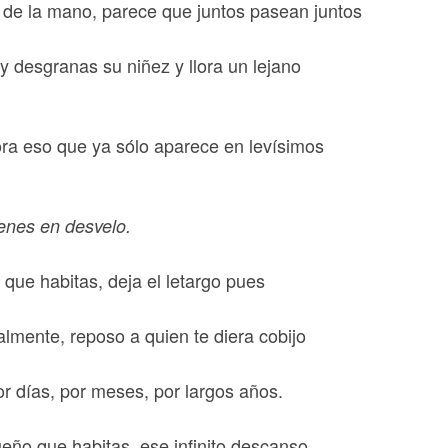
s de la mano, parece que juntos pasean juntos
y desgranas su niñez y llora un lejano
ra eso que ya sólo aparece en levísimos
…
ienes en desvelo.
 que habitas, deja el letargo pues
nalmente, reposo a quien te diera cobijo
or días, por meses, por largos años.
eño que habitas, ese infinito descanso…