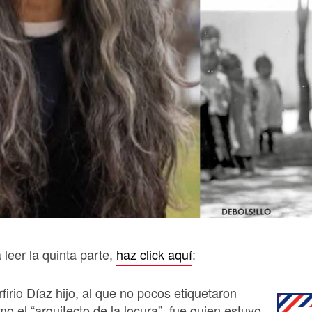
 leer la quinta parte,
haz click aquí
:
firio Díaz hijo, al que no pocos etiquetaron
o el “arquitecto de la locura”, fue quien estuvo