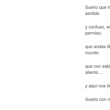
Sueño que ha
sentido
y confuso, e
permiso,
que andas li
mundo
que con sab
aliento…
y aquí nos t
Sueño con n