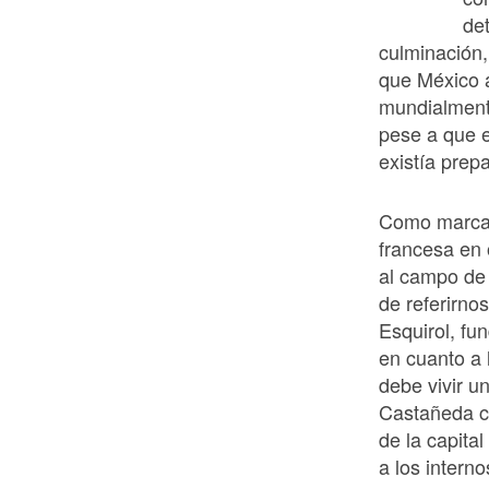
det
culminación,
que México a
mundialment
pese a que e
existía prep
Como marca di
francesa en 
al campo de 
de referirno
Esquirol, fu
en cuanto a 
debe vivir u
Castañeda co
de la capita
a los intern