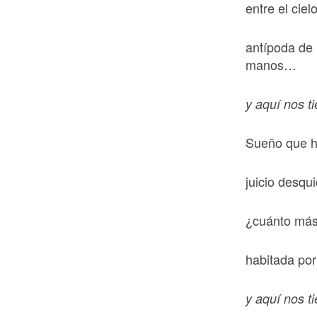
entre el ciel
antípoda de 
manos…
y aquí nos t
Sueño que ha
juicio desqui
¿cuánto más 
habitada po
y aquí nos t