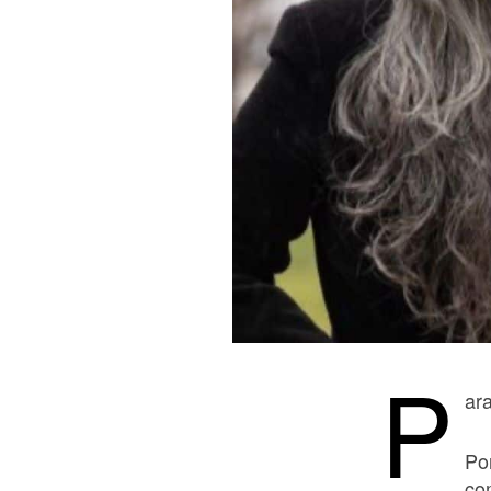
P
ara
Por
com