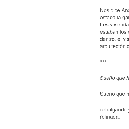
Nos dice And
estaba la ga
tres viviend
estaban los
dentro, el v
arquitectóni
***
Sueño que h
Sueño que ha
cabalgando 
refinada,