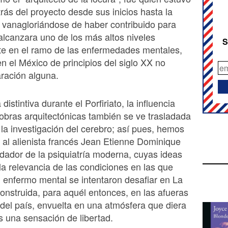
rás del proyecto desde sus inicios hasta la
 vanagloriándose de haber contribuido para
lcanzara uno de los más altos niveles
S
e en el ramo de las enfermedades mentales,
n el México de principios del siglo XX no
aración alguna.
stintiva durante el Porfiriato, la influencia
obras arquitectónicas también se ve trasladada
la investigación del cerebro; así pues, hemos
s al alienista francés Jean Etienne Dominique
ndador de la psiquiatría moderna, cuyas ideas
la relevancia de las condiciones en las que
n enfermo mental se intentaron desafiar en La
nstruida, para aquél entonces, en las afueras
l del país, envuelta en una atmósfera que diera
os una sensación de libertad.