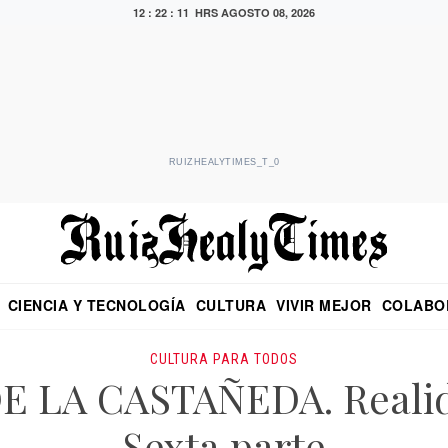
12 : 22 : 12 HRS
AGOSTO 08, 2026
RUIZHEALYTIMES_T_0
CIENCIA Y TECNOLOGÍA
CULTURA
VIVIR MEJOR
COLABO
NO
CRITERIO DE HIDALGO
EDUARDO RUIZ HEALY EN FORMULA
DIARIO DE CHIAPAS
PUEBLA
OPINIÓN
IMAGEN DE Z
EN EL ES
CULTURA PARA TODOS
 LA CASTAÑEDA. Realida
Sexta parte