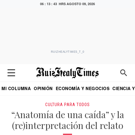
06 : 13 : 44 HRS
AGOSTO 09, 2026
RUIZHEALYTIMES_T_0
MI COLUMNA
OPINIÓN
ECONOMÍA Y NEGOCIOS
CIENCIA 
DIALOGO NOCTURNO
ECONOMISTA
EL UNIVERSAL
EDUARDO RUIZ HEALY EN FORMULA
PUEBLA
REFORMA
CRITERIO DE HI
CULTURA PARA TODOS
“Anatomía de una caída” y la
(re)interpretación del relato