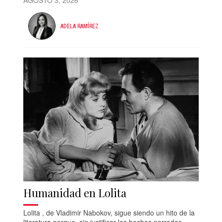
AGOSTO 3, 2026
ADELA RAMÍREZ
Humanidad en Lolita
Lolita , de Vladimir Nabokov, sigue siendo un hito de la