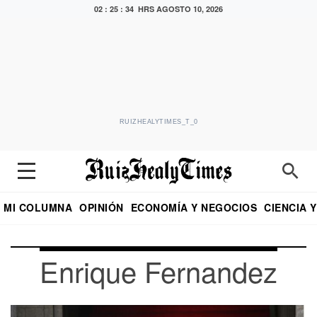
02 : 25 : 36 HRS
AGOSTO 10, 2026
RUIZHEALYTIMES_T_0
MI COLUMNA
OPINIÓN
ECONOMÍA Y NEGOCIOS
CIENCIA 
DIALOGO NOCTURNO
ECONOMISTA
EL UNIVERSAL
EDUARDO RUIZ HEALY EN FORMULA
PUEBLA
REFORMA
CRITERIO DE HI
Enrique Fernandez