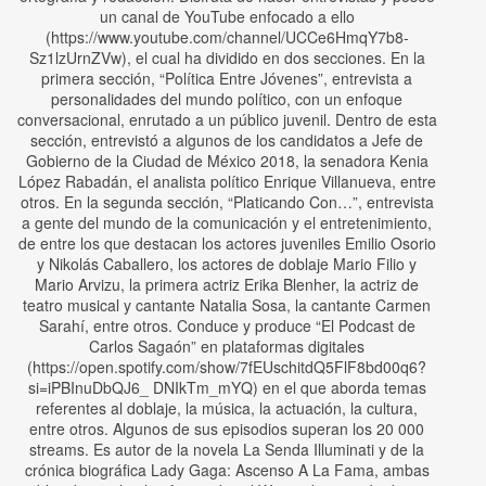
un canal de YouTube enfocado a ello
(https://www.youtube.com/channel/UCCe6HmqY7b8-
Sz1lzUrnZVw), el cual ha dividido en dos secciones. En la
primera sección, “Política Entre Jóvenes”, entrevista a
personalidades del mundo político, con un enfoque
conversacional, enrutado a un público juvenil. Dentro de esta
sección, entrevistó a algunos de los candidatos a Jefe de
Gobierno de la Ciudad de México 2018, la senadora Kenia
López Rabadán, el analista político Enrique Villanueva, entre
otros. En la segunda sección, “Platicando Con…”, entrevista
a gente del mundo de la comunicación y el entretenimiento,
de entre los que destacan los actores juveniles Emilio Osorio
y Nikolás Caballero, los actores de doblaje Mario Filio y
Mario Arvizu, la primera actriz Erika Blenher, la actriz de
teatro musical y cantante Natalia Sosa, la cantante Carmen
Sarahí, entre otros. Conduce y produce “El Podcast de
Carlos Sagaón” en plataformas digitales
(https://open.spotify.com/show/7fEUschitdQ5FlF8bd00q6?
si=iPBInuDbQJ6_ DNIkTm_mYQ) en el que aborda temas
referentes al doblaje, la música, la actuación, la cultura,
entre otros. Algunos de sus episodios superan los 20 000
streams. Es autor de la novela La Senda Illuminati y de la
crónica biográfica Lady Gaga: Ascenso A La Fama, ambas