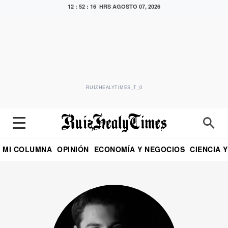
12 : 52 : 17 HRS
AGOSTO 07, 2026
RUIZHEALYTIMES_T_0
MI COLUMNA
OPINIÓN
ECONOMÍA Y NEGOCIOS
CIENCIA 
DIALOGO NOCTURNO
ECONOMISTA
EL UNIVERSAL
EDUARDO RUIZ HEALY EN FORMULA
PUEBLA
REFORMA
CRITERIO DE HI