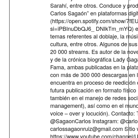
Sarahí, entre otros. Conduce y pro
Carlos Sagaón” en plataformas digi
(https://open.spotify.com/show/7f
si=iPBInuDbQJ6_ DNIkTm_mYQ) en
temas referentes al doblaje, la músi
cultura, entre otros. Algunos de su
20 000 streams. Es autor de la nove
y de la crónica biográfica Lady Ga
Fama, ambas publicadas en la plata
con más de 300 000 descargas en l
encuentra en proceso de reedición
futura publicación en formato físic
también en el manejo de redes soc
management), así como en el mundo
voice – over y locución). Contacto: T
@SagaonCarlos Instagram: @carlos
carlossagaonruiz@gmail.com
Sitio
https://www.youtube.com/channe