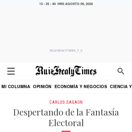
13 : 25 : 41 HRS
AGOSTO 09, 2026
RUIZHEALYTIMES_T_0
MI COLUMNA
OPINIÓN
ECONOMÍA Y NEGOCIOS
CIENCIA 
DIALOGO NOCTURNO
ECONOMISTA
EL UNIVERSAL
EDUARDO RUIZ HEALY EN FORMULA
PUEBLA
REFORMA
CRITERIO DE HI
CARLOS SAGAON
Despertando de la Fantasía
Electoral