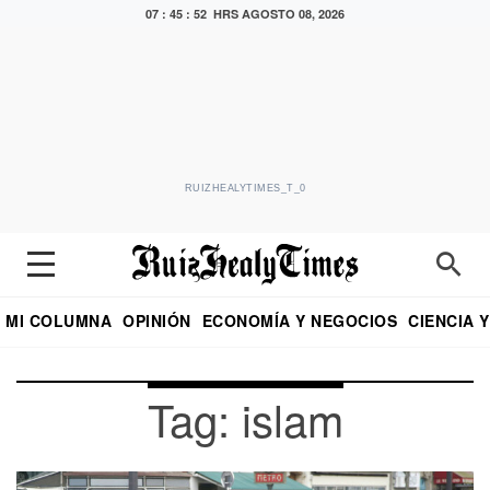
07 : 45 : 53 HRS
AGOSTO 08, 2026
RUIZHEALYTIMES_T_0
MI COLUMNA
OPINIÓN
ECONOMÍA Y NEGOCIOS
CIENCIA 
DIALOGO NOCTURNO
ECONOMISTA
EL UNIVERSAL
EDUARDO RUIZ HEALY EN FORMULA
PUEBLA
REFORMA
CRITERIO DE HI
Tag: islam