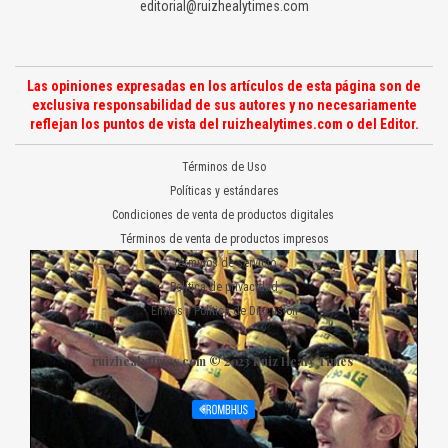
editorial@ruizhealytimes.com
Las opiniones expresadas en los artículos de esta página son de
exclusiva responsabilidad de sus autores y no necesariamente
reflejan los puntos de vista del ruizhealytimes.com o del Editor.
Términos de Uso
Políticas y estándares
Condiciones de venta de productos digitales
Términos de venta de productos impresos
Términos de servicio
Política de privacidad
Envíos y Política de Discusión
ruizhealytimes.com © 2023 Ruiz Healy Times