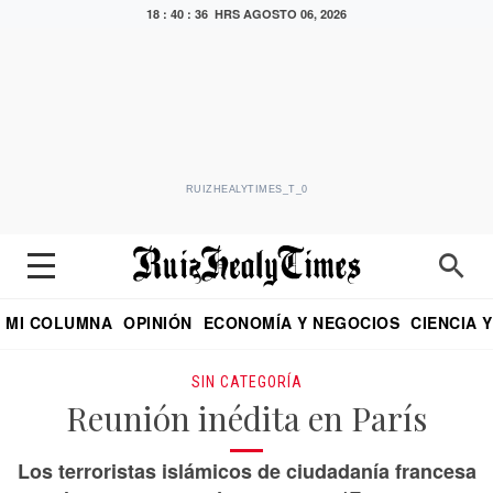
18 : 40 : 37 HRS
AGOSTO 06, 2026
RUIZHEALYTIMES_T_0
MI COLUMNA
OPINIÓN
ECONOMÍA Y NEGOCIOS
CIENCIA 
DIALOGO NOCTURNO
ECONOMISTA
EL UNIVERSAL
EDUARDO RUIZ HEALY EN FORMULA
PUEBLA
REFORMA
CRITERIO DE HI
SIN CATEGORÍA
Reunión inédita en París
Los terroristas islámicos de ciudadanía francesa