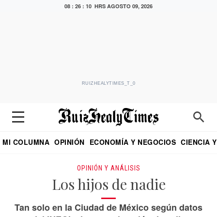
08 : 26 : 11 HRS
AGOSTO 09, 2026
RUIZHEALYTIMES_T_0
MI COLUMNA
OPINIÓN
ECONOMÍA Y NEGOCIOS
CIENCIA 
DIALOGO NOCTURNO
ECONOMISTA
EL UNIVERSAL
EDUARDO RUIZ HEALY EN FORMULA
PUEBLA
REFORMA
CRITERIO DE HI
OPINIÓN Y ANÁLISIS
Los hijos de nadie
Tan solo en la Ciudad de México según datos