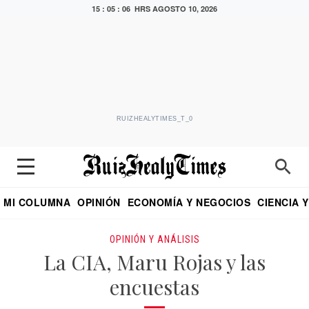
15 : 05 : 08 HRS
AGOSTO 10, 2026
RUIZHEALYTIMES_T_0
MI COLUMNA
OPINIÓN
ECONOMÍA Y NEGOCIOS
CIENCIA 
DIALOGO NOCTURNO
ECONOMISTA
EL UNIVERSAL
EDUARDO RUIZ HEALY EN FORMULA
PUEBLA
REFORMA
CRITERIO DE HI
OPINIÓN Y ANÁLISIS
La CIA, Maru Rojas y las
encuestas