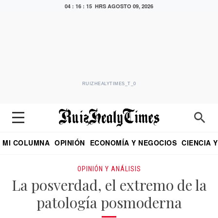
04 : 16 : 17 HRS
AGOSTO 09, 2026
RUIZHEALYTIMES_T_0
MI COLUMNA
OPINIÓN
ECONOMÍA Y NEGOCIOS
CIENCIA 
DIALOGO NOCTURNO
ECONOMISTA
EL UNIVERSAL
EDUARDO RUIZ HEALY EN FORMULA
PUEBLA
REFORMA
CRITERIO DE HI
OPINIÓN Y ANÁLISIS
La posverdad, el extremo de la
patología posmoderna