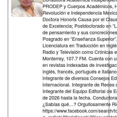
PRODEP y Cuerpos Académicos, Hist
Revolución e Independencia Mexican
Doctora Honoris Causa por el Claust
de Excelencia; Postdoctorado en “L
de pensamiento y sus concreciones”
Posgrado en “Enseñanza Superior”,
Licenciatura en Traducción en Ingl
Radio y Televisión como Crónicas 
Monterrey, 107.7 FM. Cuenta con un
en revistas indexadas de investiga
inglés, francés, portugués e italian
integrante de diversos Consejos Edit
internacional. Integrante de Redes d
Integrante del Equipo Editorial de 
de 2026 hasta la fecha. Conductora
¿Sabías qué…? Orgullosamente Ri
https://www.facebook.com/search/t
q=radio%20cristiana%20jesucri