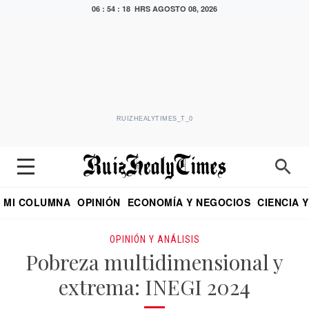
06 : 54 : 20 HRS
AGOSTO 08, 2026
RUIZHEALYTIMES_T_0
MI COLUMNA
OPINIÓN
ECONOMÍA Y NEGOCIOS
CIENCIA 
DIALOGO NOCTURNO
ECONOMISTA
EL UNIVERSAL
EDUARDO RUIZ HEALY EN FORMULA
PUEBLA
REFORMA
CRITERIO DE HI
OPINIÓN Y ANÁLISIS
Pobreza multidimensional y
extrema: INEGI 2024