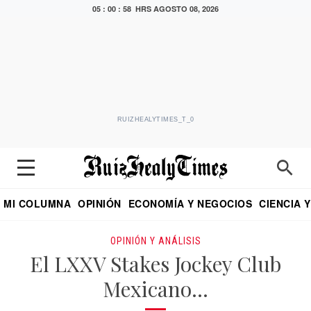
05 : 00 : 59 HRS
AGOSTO 08, 2026
RUIZHEALYTIMES_T_0
MI COLUMNA
OPINIÓN
ECONOMÍA Y NEGOCIOS
CIENCIA 
DIALOGO NOCTURNO
ECONOMISTA
EL UNIVERSAL
EDUARDO RUIZ HEALY EN FORMULA
PUEBLA
REFORMA
CRITERIO DE HI
OPINIÓN Y ANÁLISIS
El LXXV Stakes Jockey Club
Mexicano…