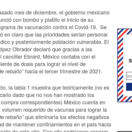
pasado mes de diciembre, el gobierno mexicano
nció con bombo y platillo el inicio de su
ograma de vacunación contra el Covid-19. Se
ó en claro que las prioridades serían personal
dico y posteriormente población vulnerable. El
ópez Obrador declaró que gracias a las
l canciller Ebrard, México contaba con el
S
iente de dosis para lograr el nivel de
hacia el tercer trimestre de 2021.
de rebaño”
to, la tabla 1 muestra que teóricamente (no es
ficarlo dado que no nos han mostrado los
e compra correspondientes) México cuenta en
l volumen requerido de vacunas para lograr la
que eliminaría los efectos negativos
de rebaño”
ad de mantener confinamientos en el país hacia
osto de este año. Con ello podríamos esperar