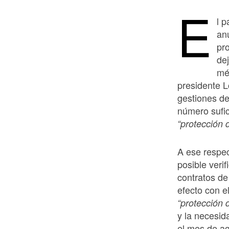
E
l 
anu
pr
dej
mé
presidente L
gestiones de
número sufic
“protección 
A ese respec
posible veri
contratos d
efecto con e
“protección 
y la necesid
el mes de ag