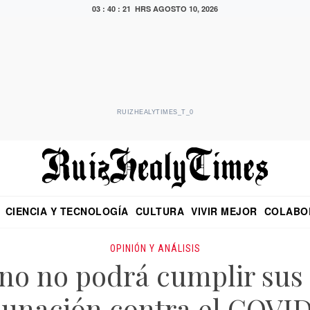
03 : 40 : 22 HRS
AGOSTO 10, 2026
RUIZHEALYTIMES_T_0
CIENCIA Y TECNOLOGÍA
CULTURA
VIVIR MEJOR
COLABO
NO
CRITERIO DE HIDALGO
EDUARDO RUIZ HEALY EN FORMULA
DIARIO DE CHIAPAS
PUEBLA
OPINIÓN
IMAGEN DE Z
EN EL ES
OPINIÓN Y ANÁLISIS
rno no podrá cumplir sus
unación contra el COVI