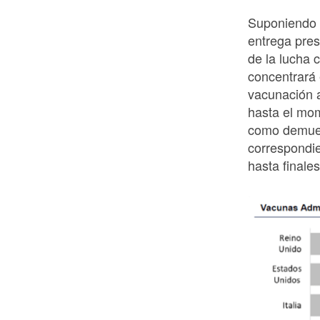
Suponiendo q
entrega pres
de la lucha 
concentrará 
vacunación 
hasta el mom
como demuest
correspondie
hasta final