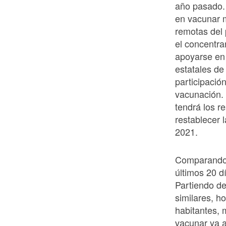
año pasado. 
en vacunar m
remotas del 
el concentra
apoyarse en 
estatales de 
participació
vacunación.
tendrá los r
restablecer 
2021.
Comparando 
últimos 20 d
Partiendo de
similares, h
habitantes, 
vacunar ya 