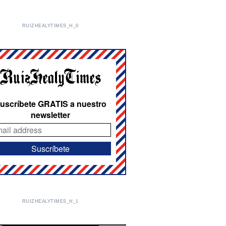
RUIZHEALYTIMES_H_0
uscríbete GRATIS a nuestro
newsletter
RUIZHEALYTIMES_H_1