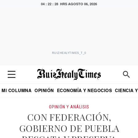
04 : 22 : 29 HRS
AGOSTO 06, 2026
RUIZHEALYTIMES_T_0
MI COLUMNA
OPINIÓN
ECONOMÍA Y NEGOCIOS
CIENCIA 
DIALOGO NOCTURNO
ECONOMISTA
EL UNIVERSAL
EDUARDO RUIZ HEALY EN FORMULA
PUEBLA
REFORMA
CRITERIO DE HI
OPINIÓN Y ANÁLISIS
CON FEDERACIÓN,
GOBIERNO DE PUEBLA