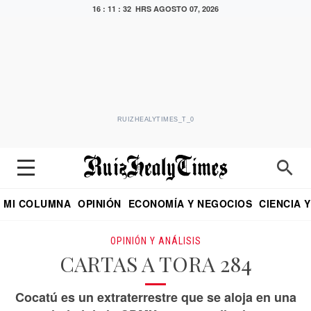
16 : 11 : 33 HRS
AGOSTO 07, 2026
RUIZHEALYTIMES_T_0
MI COLUMNA
OPINIÓN
ECONOMÍA Y NEGOCIOS
CIENCIA 
DIALOGO NOCTURNO
ECONOMISTA
EL UNIVERSAL
EDUARDO RUIZ HEALY EN FORMULA
PUEBLA
REFORMA
CRITERIO DE HI
OPINIÓN Y ANÁLISIS
CARTAS A TORA 284
Cocatú es un extraterrestre que se aloja en una