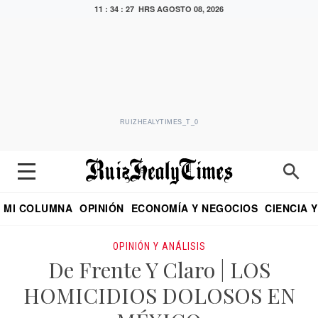
11 : 34 : 28 HRS
AGOSTO 08, 2026
RUIZHEALYTIMES_T_0
MI COLUMNA
OPINIÓN
ECONOMÍA Y NEGOCIOS
CIENCIA 
DIALOGO NOCTURNO
ECONOMISTA
EL UNIVERSAL
EDUARDO RUIZ HEALY EN FORMULA
PUEBLA
REFORMA
CRITERIO DE HI
OPINIÓN Y ANÁLISIS
De Frente Y Claro | LOS
HOMICIDIOS DOLOSOS EN