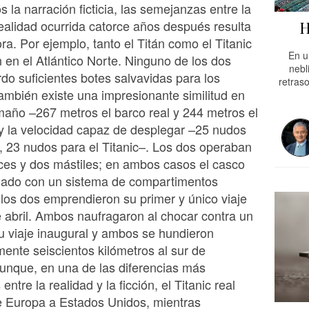
 la narración ficticia, las semejanzas entre la
realidad ocurrida catorce años después resulta
H
a. Por ejemplo, tanto el Titán como el Titanic
En u
 en el Atlántico Norte. Ninguno de los dos
nebl
rdo suficientes botes salvavidas para los
retraso
ambién existe una impresionante similitud en
maño –267 metros el barco real y 244 metros el
y la velocidad capaz de desplegar –25 nudos
n, 23 nudos para el Titanic–. Los dos operaban
ices y dos mástiles; en ambos casos el casco
ñado con un sistema de compartimentos
los dos emprendieron su primer y único viaje
 abril. Ambos naufragaron al chocar contra un
u viaje inaugural y ambos se hundieron
nte seiscientos kilómetros al sur de
unque, en una de las diferencias más
 entre la realidad y la ficción, el Titanic real
 Europa a Estados Unidos, mientras