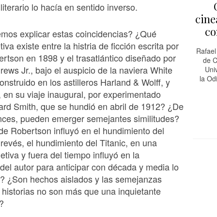
 literario lo hacía en sentido inverso.
cine
co
os explicar estas coincidencias? ¿Qué
tiva existe entre la histria de ficción escrita por
Rafael
tson en 1898 y el trasatlántico diseñado por
de C
ws Jr., bajo el auspicio de la naviera White
Uni
la Od
onstruido en los astilleros Harland & Wolff, y
 en su viaje inaugural, por experimentado
ard Smith, que se hundió en abril de 1912? ¿De
nces, pueden emerger semejantes similitudes?
 de Robertson influyó en el hundimiento del
l revés, el hundimiento del Titanic, en una
etiva y fuera del tiempo influyó en la
del autor para anticipar con década y media lo
a? ¿Son hechos aislados y las semejanzas
historias no son más que una inquietante
a?