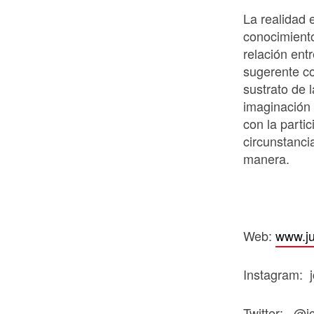
La realidad 
conocimiento
relación ent
sugerente co
sustrato de 
imaginación 
con la parti
circunstanci
manera.
Web:
www.ju
Instagram: j
Twitter: @j