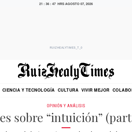
21 : 36 : 48 HRS
AGOSTO 07, 2026
RUIZHEALYTIMES_T_0
CIENCIA Y TECNOLOGÍA
CULTURA
VIVIR MEJOR
COLABO
NO
CRITERIO DE HIDALGO
EDUARDO RUIZ HEALY EN FORMULA
DIARIO DE CHIAPAS
PUEBLA
OPINIÓN
IMAGEN DE Z
EN EL ES
OPINIÓN Y ANÁLISIS
s sobre “intuición” (par