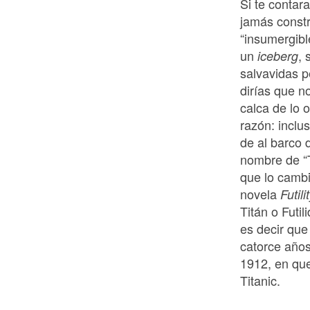
Si te contara
jamás constr
“insumergibl
un
, 
iceberg
salvavidas p
dirías que n
calca de lo o
razón: inclus
de al barco d
nombre de “T
que lo cambi
novela
Futil
Titán o Futi
es decir que 
catorce años
1912, en que
Titanic.