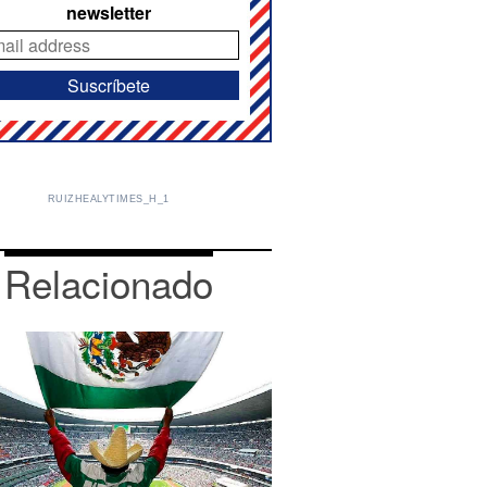
newsletter
RUIZHEALYTIMES_H_1
Relacionado