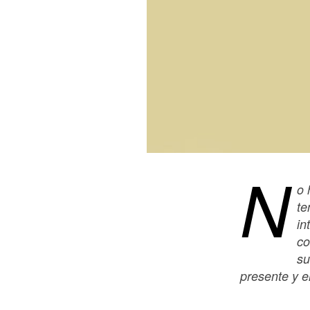
N
o 
te
in
co
su
presente y e