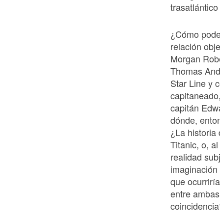
trasatlántico
¿Cómo podem
relación obje
Morgan Rober
Thomas Andre
Star Line y c
capitaneado,
capitán Edw
dónde, ento
¿La historia
Titanic, o, a
realidad subj
imaginación 
que ocurrirí
entre ambas 
coincidenci