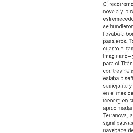
Si recorremos
novela y la 
estremecedor
se hundieron
llevaba a bo
pasajeros. T
cuanto al ta
imaginario– 
para el Titá
con tres hél
estaba dise
semejante y 
en el mes de
iceberg en s
aproximadame
Terranova, a
significativas
navegaba de