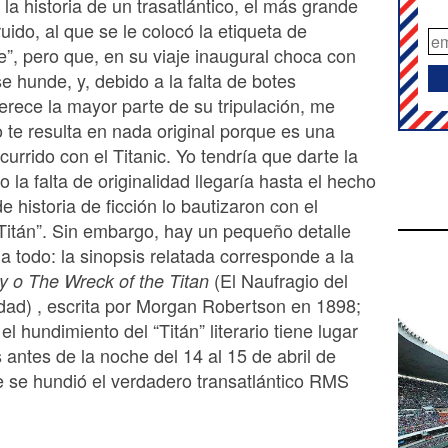
 la historia de un trasatlántico, el más grande
uido, al que se le colocó la etiqueta de
e”, pero que, en su viaje inaugural choca con
se hunde, y, debido a la falta de botes
erece la mayor parte de su tripulación, me
o te resulta en nada original porque es una
currido con el Titanic. Yo tendría que darte la
o la falta de originalidad llegaría hasta el hecho
e historia de ficción lo bautizaron con el
itán”. Sin embargo, hay un pequeño detalle
a todo: la sinopsis relatada corresponde a la
(El Naufragio del
ity o The Wreck of the Titan
lidad) , escrita por Morgan Robertson en 1898;
el hundimiento del “Titán” literario tiene lugar
 antes de la noche del 14 al 15 de abril de
 se hundió el verdadero transatlántico RMS